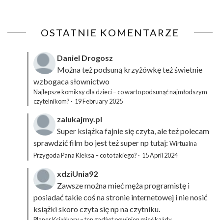
OSTATNIE KOMENTARZE
Daniel Drogosz
Można też podsuną
krzyżówkę
też świetnie
wzbogaca słownictwo
Najlepsze komiksy dla dzieci – co warto podsunąć najmłodszym
czytelnikom?
·
19 February 2025
zalukajmy.pl
Super książka fajnie się czyta, ale też polecam
sprawdzić film bo jest też super np tutaj:
Wirtualna
Przygoda Pana Kleksa – co to takiego?
·
15 April 2024
xdziUnia92
Zawsze można mieć męża programistę i
posiadać takie coś na stronie internetowej i nie nosić
książki skoro czyta się np na czytniku.
Planer Książkary – ten gadżet powinien mieć każdy