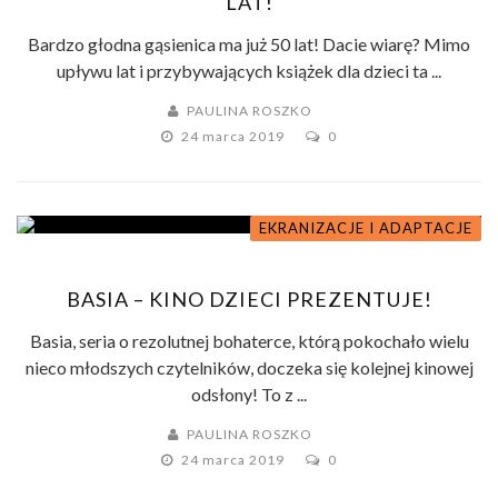
LAT!
Bardzo głodna gąsienica ma już 50 lat! Dacie wiarę? Mimo
upływu lat i przybywających książek dla dzieci ta ...
PAULINA ROSZKO
24 marca 2019
0
EKRANIZACJE I ADAPTACJE
BASIA – KINO DZIECI PREZENTUJE!
Basia, seria o rezolutnej bohaterce, którą pokochało wielu
nieco młodszych czytelników, doczeka się kolejnej kinowej
odsłony! To z ...
PAULINA ROSZKO
24 marca 2019
0