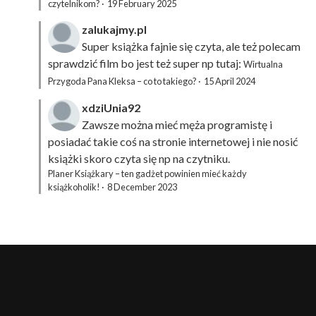
czytelnikom?
·
19 February 2025
zalukajmy.pl
Super książka fajnie się czyta, ale też polecam
sprawdzić film bo jest też super np tutaj:
Wirtualna
Przygoda Pana Kleksa – co to takiego?
·
15 April 2024
xdziUnia92
Zawsze można mieć męża programistę i
posiadać takie coś na stronie internetowej i nie nosić
książki skoro czyta się np na czytniku.
Planer Książkary – ten gadżet powinien mieć każdy
książkoholik!
·
8 December 2023