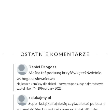
OSTATNIE KOMENTARZE
Daniel Drogosz
Można też podsuną
krzyżówkę
też świetnie
wzbogaca słownictwo
Najlepsze komiksy dla dzieci – co warto podsunąć najmłodszym
czytelnikom?
·
19 February 2025
zalukajmy.pl
Super książka fajnie się czyta, ale też polecam
sprawdzić film bo jest też super np tutaj:
Wirtualna