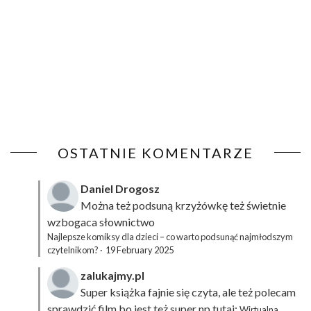
OSTATNIE KOMENTARZE
Daniel Drogosz
Można też podsuną
krzyżówkę
też świetnie
wzbogaca słownictwo
Najlepsze komiksy dla dzieci – co warto podsunąć najmłodszym
czytelnikom?
·
19 February 2025
zalukajmy.pl
Super książka fajnie się czyta, ale też polecam
sprawdzić film bo jest też super np tutaj:
Wirtualna