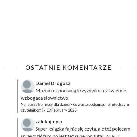
OSTATNIE KOMENTARZE
Daniel Drogosz
Można też podsuną
krzyżówkę
też świetnie
wzbogaca słownictwo
Najlepsze komiksy dla dzieci – co warto podsunąć najmłodszym
czytelnikom?
·
19 February 2025
zalukajmy.pl
Super książka fajnie się czyta, ale też polecam
sprawdzić film bo jest też super np tutaj:
Wirtualna