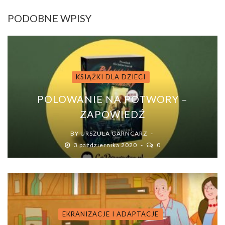
PODOBNE WPISY
KSIĄŻKI DLA DZIECI
POLOWANIE NA POTWORY –
ZAPOWIEDŹ
BY
URSZULA GARNCARZ
3 października 2020
0
EKRANIZACJE I ADAPTACJE