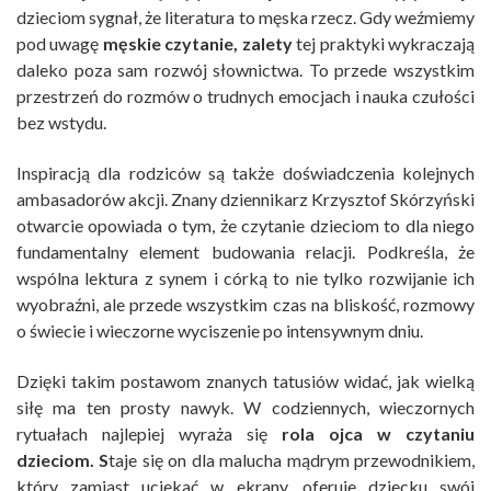
dzieciom sygnał, że literatura to męska rzecz. Gdy weźmiemy
pod uwagę
męskie czytanie, zalety
tej praktyki wykraczają
daleko poza sam rozwój słownictwa. To przede wszystkim
przestrzeń do rozmów o trudnych emocjach i nauka czułości
bez wstydu.
Inspiracją dla rodziców są także doświadczenia kolejnych
ambasadorów akcji. Znany dziennikarz Krzysztof Skórzyński
otwarcie opowiada o tym, że czytanie dzieciom to dla niego
fundamentalny element budowania relacji. Podkreśla, że
wspólna lektura z synem i córką to nie tylko rozwijanie ich
wyobraźni, ale przede wszystkim czas na bliskość, rozmowy
o świecie i wieczorne wyciszenie po intensywnym dniu.
Dzięki takim postawom znanych tatusiów widać, jak wielką
siłę ma ten prosty nawyk. W codziennych, wieczornych
rytuałach najlepiej wyraża się
rola ojca w czytaniu
dzieciom. S
taje się on dla malucha mądrym przewodnikiem,
który zamiast uciekać w ekrany, oferuje dziecku swój