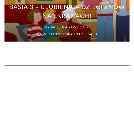
BASIA 3 – ULUBIENICA DZIECI ZNÓW
NA EKRANACH!
BY
PAULINA ROSZKO
26 października 2019
0