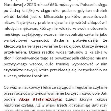
Narodowej z 2023 roku aż 66% mężczyzn w Polsce nie sięga
po żadną książkę w ciągu roku, podczas gdy ten odsetek
wśród kobiet jest o kilkanaście punktów procentowych
niższy. Największy problem ujawnia się wśród chłopców i
młodych mężczyzn, którzy nie widząc w swoim otoczeniu
męskiego czytającego wzorca, nie rozpatrują czytania jako
wartościowej czynności.
Badania potwierdzają, że
kluczową barierą jest właśnie brak ojców, którzy świecą
przykładem.
Dzieci rzadko widzą tatusiów z książką w
dłoni. Konsekwencje tego są poważne: jeśli chłopiec nie ma
pozytywnego wzorca, dużo trudniej wypracować w nim
czytelnicze nawyki, które przekładają się bezpośrednio na
sukcesy szkolne i osobiste.
Co ważne, naukowcy i lekarze są zgodni: regularne czytanie
przez rodziców przynosi wymierne korzyści rozwojowe. Jak
podaje
Akcja #TataTeżCzyta
:
Dzieci, którym rodzice
regularnie czytają, już w wieku trzech lat rozumieją dwa razy
więcej słów niż ich rówieśnicy!
Wspólna lektura to nie tylko