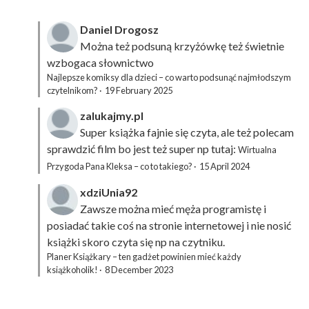
Daniel Drogosz
Można też podsuną
krzyżówkę
też świetnie
wzbogaca słownictwo
Najlepsze komiksy dla dzieci – co warto podsunąć najmłodszym
czytelnikom?
·
19 February 2025
zalukajmy.pl
Super książka fajnie się czyta, ale też polecam
sprawdzić film bo jest też super np tutaj:
Wirtualna
Przygoda Pana Kleksa – co to takiego?
·
15 April 2024
xdziUnia92
Zawsze można mieć męża programistę i
posiadać takie coś na stronie internetowej i nie nosić
książki skoro czyta się np na czytniku.
Planer Książkary – ten gadżet powinien mieć każdy
książkoholik!
·
8 December 2023