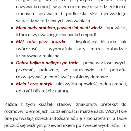
nazywania emocji, wspiera rozmowę ojca z dzieckiem o
trudnych sprawach i podkreśla siłę ojcowskiego
wsparcia w codziennych wyzwaniach.
Mam mały problem, powiedział niedźwiedź
– opowieść,
która uczy uważnego słuchania i empatii.
Mój tata pisze książkę
– inspirująca historia, jak
twórczość i wyobraźnia taty może pobudzać
kreatywność malucha.
Dobra bajka o najlepszym tacie
– pełna wartościowych
przesłań, pokazuje, że tatusiowie też potrafią
rozwiązywać „niemożliwe” problemy domowe.
Maja i czas motyli
– niezwykła opowieść, pełna emocji,
odkryć i bliskości z naturą.
Każda z tych książek stanowi znakomity pretekst do
rozmowy: o emocjach, codzienności i marzeniach. Wszystkie
one pozwalają dziecku utożsamiać się z bohaterami, a tacie
poczuć się ważnym przewodnikiem po świecie wyobraźni. To