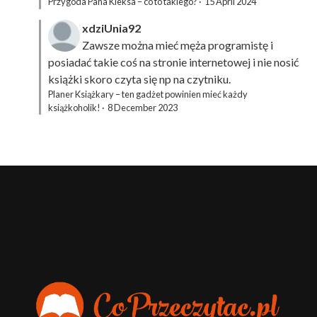
Przygoda Pana Kleksa – co to takiego?
·
15 April 2024
xdziUnia92
Zawsze można mieć męża programistę i
posiadać takie coś na stronie internetowej i nie nosić
książki skoro czyta się np na czytniku.
Planer Książkary – ten gadżet powinien mieć każdy
książkoholik!
·
8 December 2023