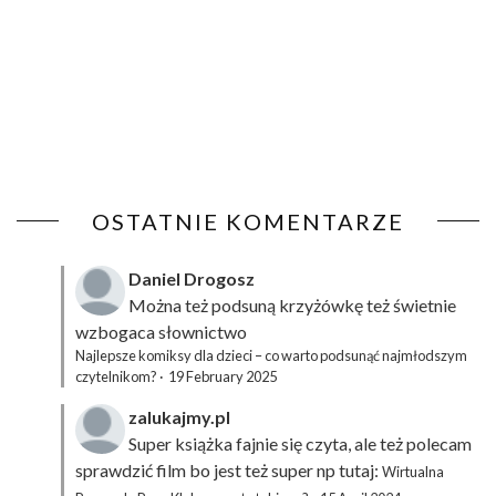
OSTATNIE KOMENTARZE
Daniel Drogosz
Można też podsuną
krzyżówkę
też świetnie
wzbogaca słownictwo
Najlepsze komiksy dla dzieci – co warto podsunąć najmłodszym
czytelnikom?
·
19 February 2025
zalukajmy.pl
Super książka fajnie się czyta, ale też polecam
sprawdzić film bo jest też super np tutaj:
Wirtualna