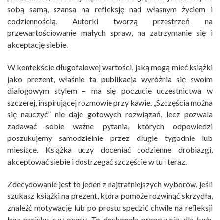
sobą samą, szansa na refleksję nad własnym życiem i
codziennością. Autorki tworzą przestrzeń na
przewartościowanie małych spraw, na zatrzymanie się i
akceptację siebie.
W kontekście długofalowej wartości, jaką mogą mieć książki
jako prezent, właśnie ta publikacja wyróżnia się swoim
dialogowym stylem – ma się poczucie uczestnictwa w
szczerej, inspirującej rozmowie przy kawie. „Szczęścia można
się nauczyć” nie daje gotowych rozwiązań, lecz pozwala
zadawać sobie ważne pytania, których odpowiedzi
poszukujemy samodzielnie przez długie tygodnie lub
miesiące. Książka uczy doceniać codzienne drobiazgi,
akceptować siebie i dostrzegać szczęście w tu i teraz.
Zdecydowanie jest to jeden z najtrafniejszych wyborów, jeśli
szukasz książki na prezent, która pomoże rozwinąć skrzydła,
znaleźć motywację lub po prostu spędzić chwile na refleksji
bez nacisku czy oceny. To doskonała propozycja dla tych,