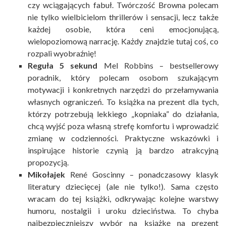
czy wciągających fabuł. Twórczość Browna polecam
nie tylko wielbicielom thrillerów i sensacji, lecz także
każdej osobie, która ceni emocjonującą,
wielopoziomową narrację. Każdy znajdzie tutaj coś, co
rozpali wyobraźnię!
Reguła 5 sekund
Mel Robbins – bestsellerowy
poradnik, który polecam osobom szukającym
motywacji i konkretnych narzędzi do przełamywania
własnych ograniczeń. To książka na prezent dla tych,
którzy potrzebują lekkiego „kopniaka” do działania,
chcą wyjść poza własną strefę komfortu i wprowadzić
zmianę w codzienności. Praktyczne wskazówki i
inspirujące historie czynią ją bardzo atrakcyjną
propozycją.
Mikołajek
René Goscinny – ponadczasowy klasyk
literatury dziecięcej (ale nie tylko!). Sama często
wracam do tej książki, odkrywając kolejne warstwy
humoru, nostalgii i uroku dzieciństwa. To chyba
najbezpieczniejszy wybór na książkę na prezent