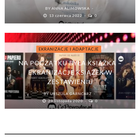
BY
ANNA ALIMOWSKA
13 czerwca 2022
0
EKRANIZACJE I ADAPTACJE
NA POCZĄTKU BYŁA KSIĄŻKA –
EKRANIZACJE KSIĄŻEK W
ZESTAWIENIU
BY
URSZULA GARNCARZ
23 listopada 2020
0