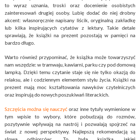
to wyraz uznania, troski oraz docenienie osobistych
zainteresowań drugiej osoby. Lubię dodać do niej drobny
akcent: własnoręcznie napisany liścik, oryginalną zakładkę
lub kilka inspirujących cytatów z lektury. Takie detale
sprawiają, że książki na prezent pozostają w pamięci na
bardzo długo.
Warto również przypominać, że książka może towarzyszyć
nam wszędzie: w tramwaju, kawiarni, parku czy pod domową
lampką. Dzięki temu czytanie staje się nie tylko okazją do
relaksu, ale i codziennym elementem stylu życia. Książki na
prezent mają moc kształtowania nawyków czytelniczych
oraz inspirują do nowych poszukiwań literackich.
Szczęścia można się nauczyć
oraz inne tytuły wymienione w
tym wpisie to wybory, które pobudzają do rozmów,
pozytywnie wpływają na nastrój i pozwalają spojrzeć na
świat z nowej perspektywy. Najlepszą rekomendacją są
słowa odbiorców: „To była książka, jakiej