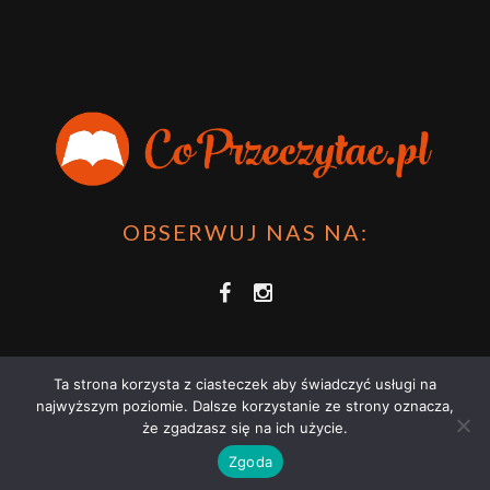
OBSERWUJ NAS NA:
Ta strona korzysta z ciasteczek aby świadczyć usługi na
najwyższym poziomie. Dalsze korzystanie ze strony oznacza,
że zgadzasz się na ich użycie.
COPRZECZYTAĆ.PL 2021 | STRONA WYKORZYSTUJE PLIKI COOKIES |
Zgoda
ZAPOZNAJ SIĘ Z
POLITYKĄ PRYWATNOŚCI