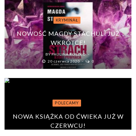
KRYMINAŁ
NOWOŚĆ MAGDY STACHULI JUŻ
WKRÓTCE!
BY
PAULINA ROSZKO
20 czerwca 2020
0
POLECAMY
NOWA KSIĄŻKA OD ĆWIEKA JUŻ W
CZERWCU!