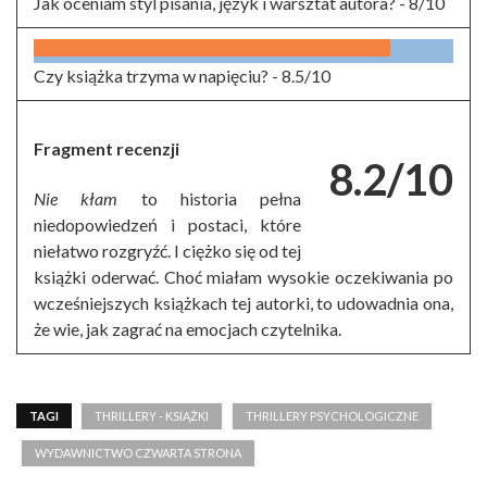
Jak oceniam styl pisania, język i warsztat autora? -
8/10
Czy książka trzyma w napięciu? -
8.5/10
Fragment recenzji
8.2/10
Nie kłam
to historia pełna
niedopowiedzeń i postaci, które
niełatwo rozgryźć. I ciężko się od tej
książki oderwać. Choć miałam wysokie oczekiwania po
wcześniejszych książkach tej autorki, to udowadnia ona,
że wie, jak zagrać na emocjach czytelnika.
TAGI
THRILLERY - KSIĄŻKI
THRILLERY PSYCHOLOGICZNE
WYDAWNICTWO CZWARTA STRONA