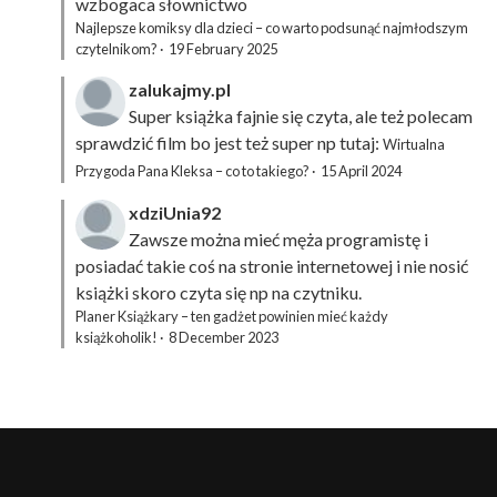
wzbogaca słownictwo
Najlepsze komiksy dla dzieci – co warto podsunąć najmłodszym
czytelnikom?
·
19 February 2025
zalukajmy.pl
Super książka fajnie się czyta, ale też polecam
sprawdzić film bo jest też super np tutaj:
Wirtualna
Przygoda Pana Kleksa – co to takiego?
·
15 April 2024
xdziUnia92
Zawsze można mieć męża programistę i
posiadać takie coś na stronie internetowej i nie nosić
książki skoro czyta się np na czytniku.
Planer Książkary – ten gadżet powinien mieć każdy
książkoholik!
·
8 December 2023