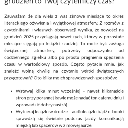
grudzień to Twój czytelniczy czas?
Zauważam, że dla wielu z was zimowe miesiące to okres
literackiego ożywienia i wyjątkowej atmosfery. Z rozmów z
czytelnikami i własnych obserwacji wynika, że nowości na
grudzień 2025 przyciągają nawet tych, którzy w pozostałe
miesiące sięgają po książki rzadziej. To może być zasługa
świątecznej atmosfery, potrzeby odpoczynku od
codziennego zgiełku albo po prostu pragnienia spędzenia
czasu w wartościowy sposób. Często pytacie mnie, jak
znaleźć wolną chwilę na czytanie wśród świątecznych
przygotowań? Oto kilka moich sprawdzonych sposobów:
Wstawaj kilka minut wcześniej – nawet kilkanaście
stron przy porannej kawie może nadać ton całemu dniu i
wprowadzić dobry nastrój.
Wybieraj książki w drodze – audioksiążki bądź e-booki
sprawdzą się świetnie podczas jazdy komunikacją
miejską lub spacerów w zimowej aurze.