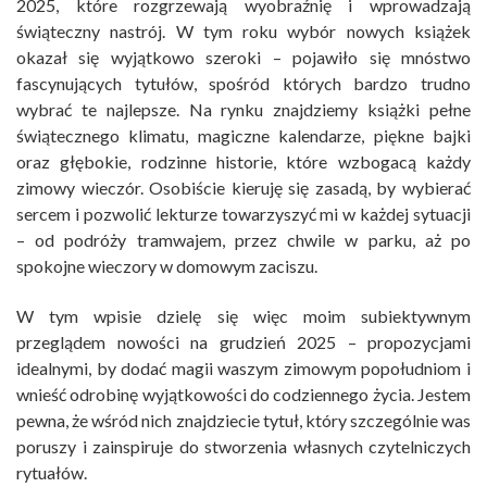
2025, które rozgrzewają wyobraźnię i wprowadzają
świąteczny nastrój. W tym roku wybór nowych książek
okazał się wyjątkowo szeroki – pojawiło się mnóstwo
fascynujących tytułów, spośród których bardzo trudno
wybrać te najlepsze. Na rynku znajdziemy książki pełne
świątecznego klimatu, magiczne kalendarze, piękne bajki
oraz głębokie, rodzinne historie, które wzbogacą każdy
zimowy wieczór. Osobiście kieruję się zasadą, by wybierać
sercem i pozwolić lekturze towarzyszyć mi w każdej sytuacji
– od podróży tramwajem, przez chwile w parku, aż po
spokojne wieczory w domowym zaciszu.
W tym wpisie dzielę się więc moim subiektywnym
przeglądem nowości na grudzień 2025 – propozycjami
idealnymi, by dodać magii waszym zimowym popołudniom i
wnieść odrobinę wyjątkowości do codziennego życia. Jestem
pewna, że wśród nich znajdziecie tytuł, który szczególnie was
poruszy i zainspiruje do stworzenia własnych czytelniczych
rytuałów.