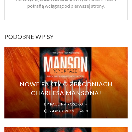
potrafią wciągnąć od pierwszej strony.
PODOBNE WPISY
REPORTAŻE
NOWE FAKTY O ZBRODNIACH
CHARLESA MANSONA!
BY
PAULINA ROSZKO
24 maja 2019
0