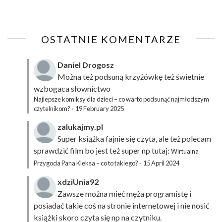
OSTATNIE KOMENTARZE
Daniel Drogosz
Można też podsuną
krzyżówkę
też świetnie
wzbogaca słownictwo
Najlepsze komiksy dla dzieci – co warto podsunąć najmłodszym
czytelnikom?
·
19 February 2025
zalukajmy.pl
Super książka fajnie się czyta, ale też polecam
sprawdzić film bo jest też super np tutaj:
Wirtualna
Przygoda Pana Kleksa – co to takiego?
·
15 April 2024
xdziUnia92
Zawsze można mieć męża programistę i
posiadać takie coś na stronie internetowej i nie nosić
książki skoro czyta się np na czytniku.