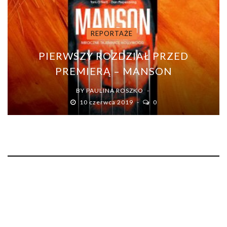
REPORTAŻE
PIERWSZY ROZDZIAŁ PRZED
PREMIERĄ – MANSON
BY
PAULINA ROSZKO
10 czerwca 2019
0