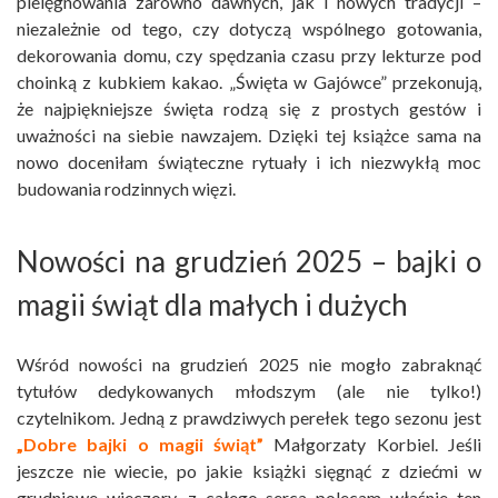
pielęgnowania zarówno dawnych, jak i nowych tradycji –
niezależnie od tego, czy dotyczą wspólnego gotowania,
dekorowania domu, czy spędzania czasu przy lekturze pod
choinką z kubkiem kakao. „Święta w Gajówce” przekonują,
że najpiękniejsze święta rodzą się z prostych gestów i
uważności na siebie nawzajem. Dzięki tej książce sama na
nowo doceniłam świąteczne rytuały i ich niezwykłą moc
budowania rodzinnych więzi.
Nowości na grudzień 2025 – bajki o
magii świąt dla małych i dużych
Wśród nowości na grudzień 2025 nie mogło zabraknąć
tytułów dedykowanych młodszym (ale nie tylko!)
czytelnikom. Jedną z prawdziwych perełek tego sezonu jest
„Dobre bajki o magii świąt”
Małgorzaty Korbiel. Jeśli
jeszcze nie wiecie, po jakie książki sięgnąć z dziećmi w
grudniowe wieczory, z całego serca polecam właśnie ten