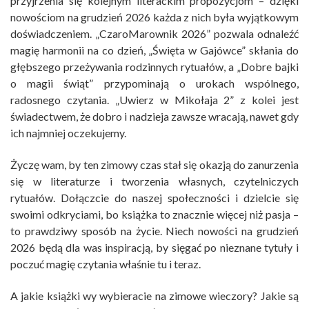
przyjrzenia się kolejnym literackim propozycjom – dzięki
nowościom na grudzień 2026 każda z nich była wyjątkowym
doświadczeniem. „CzaroMarownik 2026” pozwala odnaleźć
magię harmonii na co dzień, „Święta w Gajówce” skłania do
głębszego przeżywania rodzinnych rytuałów, a „Dobre bajki
o magii świąt” przypominają o urokach wspólnego,
radosnego czytania. „Uwierz w Mikołaja 2” z kolei jest
świadectwem, że dobro i nadzieja zawsze wracają, nawet gdy
ich najmniej oczekujemy.
Życzę wam, by ten zimowy czas stał się okazją do zanurzenia
się w literaturze i tworzenia własnych, czytelniczych
rytuałów. Dołączcie do naszej społeczności i dzielcie się
swoimi odkryciami, bo książka to znacznie więcej niż pasja –
to prawdziwy sposób na życie. Niech nowości na grudzień
2026 będą dla was inspiracją, by sięgać po nieznane tytuły i
poczuć magię czytania właśnie tu i teraz.
A jakie książki wy wybieracie na zimowe wieczory? Jakie są