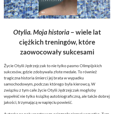
Otylia. Moja historia
– wiele lat
ciężkich treningów, które
zaowocowały sukcesami
Życie Otylii Jędrzejczak to nie tylko pasmo Olimpijskich
sukcesów, gdzie zdobywała złote medale. To również
tragiczna historia śmierci jej brata w wypadku
samochodowym, podczas którego była kierowcą. W
związku z tym całe życie Otylii Jędrzejczak mogłoby
wypełnić nie tylko książkę autobiograficzną, ale także dobrej
jakości, trzymającą w napięciu powieść.
Autorka na polu sportowym osiągnęła niemal wszystko. Tym