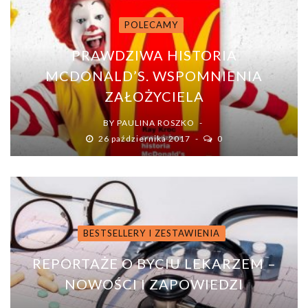
POLECAMY
PRAWDZIWA HISTORIA
MCDONALD’S. WSPOMNIENIA
ZAŁOŻYCIELA
BY
PAULINA ROSZKO
26 października 2017
0
BESTSELLERY I ZESTAWIENIA
REPORTAŻE O BYCIU LEKARZEM –
NOWOŚCI I ZAPOWIEDZI