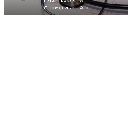
BY
PAULINA ROSZKO
10 maja 2020
0