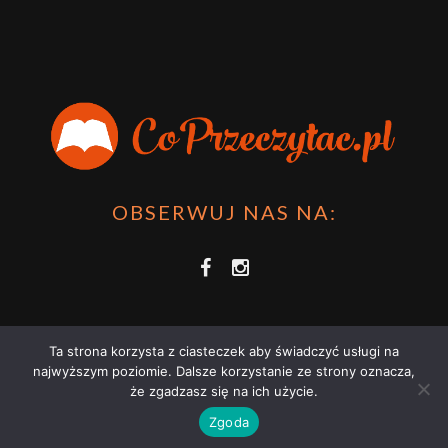
OBSERWUJ NAS NA:
Ta strona korzysta z ciasteczek aby świadczyć usługi na
najwyższym poziomie. Dalsze korzystanie ze strony oznacza,
że zgadzasz się na ich użycie.
COPRZECZYTAĆ.PL 2021 | STRONA WYKORZYSTUJE PLIKI COOKIES |
Zgoda
ZAPOZNAJ SIĘ Z
POLITYKĄ PRYWATNOŚCI