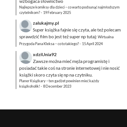
wzbogaca słownictwo
Najlepsze komiksy dla dzieci – co warto podsunąć najmłodszym
czytelnikom?
·
19 February 2025
zalukajmy.pl
Super książka fajnie się czyta, ale też polecam
sprawdzić film bo jest też super np tutaj:
Wirtualna
Przygoda Pana Kleksa – co to takiego?
·
15 April 2024
xdziUnia92
Zawsze można mieć męża programistę i
posiadać takie coś na stronie internetowej i nie nosić
książki skoro czyta się np na czytniku.
Planer Książkary – ten gadżet powinien mieć każdy
książkoholik!
·
8 December 2023