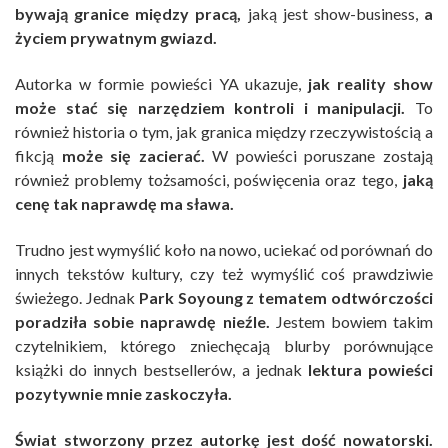
bywają granice między pracą,
jaką jest show-business,
a
życiem prywatnym gwiazd.
Autorka w formie powieści YA ukazuje,
jak reality show
może stać się narzędziem kontroli i manipulacji.
To
również historia o tym, jak granica między rzeczywistością a
fikcją
może się zacierać.
W powieści poruszane zostają
również problemy tożsamości, poświęcenia oraz tego,
jaką
cenę tak naprawdę ma sława.
Trudno jest wymyślić koło na nowo, uciekać od porównań do
innych tekstów kultury, czy też wymyślić coś prawdziwie
świeżego. Jednak
Park Soyoung z tematem odtwórczości
poradziła sobie naprawdę nieźle.
Jestem bowiem takim
czytelnikiem, którego zniechęcają blurby porównujące
książki do innych bestsellerów, a jednak
lektura powieści
pozytywnie mnie zaskoczyła.
Świat stworzony przez autorkę jest dość nowatorski.