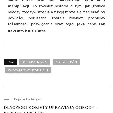
manipulacji.
To również historia o tym, jak granica
między rzeczywistością a fikcją
może się zacierać.
W
powieści poruszane zostają również problemy
tożsamości, poświęcenia oraz tego,
jaką cenę tak
naprawdę ma sława.
TAGI
DYSTOPIA - KSIĄŻKI
KOREA - KSIĄŻKI
WYDAWNICTWO STORYLIGHT
Poprzedni Artykuł
DLACZEGO KOBIETY UPRAWIAJĄ OGRODY –