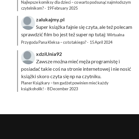
Najlepsze komiksy dla dzieci – co warto podsunąć najmłodszym
czytelnikom?
·
19 February 2025
zalukajmy.pl
Super książka fajnie się czyta, ale też polecam
sprawdzić film bo jest też super np tutaj:
Wirtualna
Przygoda Pana Kleksa – co to takiego?
·
15 April 2024
xdziUnia92
Zawsze można mieć męża programistę i
posiadać takie coś na stronie internetowej i nie nosić
książki skoro czyta się np na czytniku.
Planer Książkary – ten gadżet powinien mieć każdy
książkoholik!
·
8 December 2023