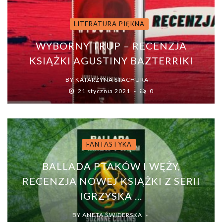
LITERATURA PIĘKNA
WYBORNY TRUP – RECENZJA
KSIĄŻKI AGUSTINY BAZTERRIKI
BY
KATARZYNA STACHURA
21 stycznia 2021
0
FANTASTYKA
BALLADA PTAKÓW I WĘŻY,
RECENZJA NOWEJ KSIĄŻKI Z SERII
IGRZYSKA ...
BY
ANETA ŚWIDERSKA