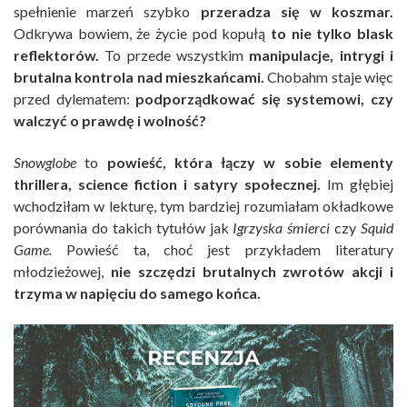
spełnienie marzeń szybko
przeradza się w koszmar.
Odkrywa bowiem, że życie pod kopułą
to nie tylko blask
reflektorów.
To przede wszystkim
manipulacje, intrygi i
brutalna kontrola nad mieszkańcami.
Chobahm staje więc
przed dylematem:
podporządkować się systemowi, czy
walczyć o prawdę i wolność?
Snowglobe
to
powieść, która łączy w sobie elementy
thrillera, science fiction i satyry społecznej.
Im głębiej
wchodziłam w lekturę, tym bardziej rozumiałam okładkowe
porównania do takich tytułów jak
Igrzyska śmierci
czy
Squid
Game.
Powieść ta, choć jest przykładem literatury
młodzieżowej,
nie szczędzi brutalnych zwrotów akcji i
trzyma w napięciu do samego końca.