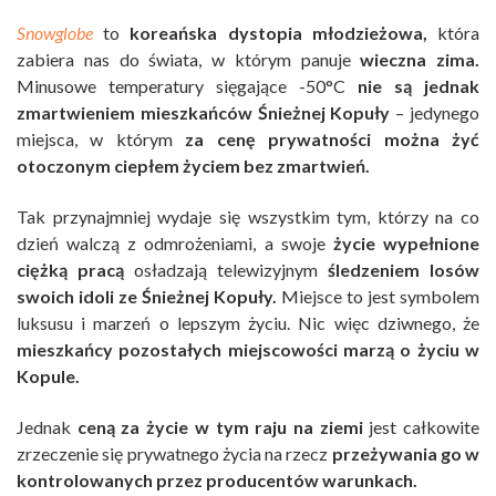
Snowglobe
to
koreańska dystopia młodzieżowa,
która
zabiera nas do świata, w którym panuje
wieczna zima.
Minusowe temperatury sięgające -50°C
nie są jednak
zmartwieniem mieszkańców Śnieżnej Kopuły
– jedynego
miejsca, w którym
za cenę prywatności można żyć
otoczonym ciepłem życiem bez zmartwień.
Tak przynajmniej wydaje się wszystkim tym, którzy na co
dzień walczą z odmrożeniami, a swoje
życie wypełnione
ciężką pracą
osładzają telewizyjnym
śledzeniem losów
swoich idoli ze Śnieżnej Kopuły.
Miejsce to jest symbolem
luksusu i marzeń o lepszym życiu. Nic więc dziwnego, że
mieszkańcy pozostałych miejscowości marzą o życiu w
Kopule.
Jednak
ceną za życie w tym raju na ziemi
jest całkowite
zrzeczenie się prywatnego życia na rzecz
przeżywania go w
kontrolowanych przez producentów warunkach.