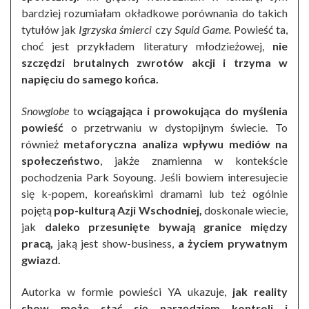
bardziej rozumiałam okładkowe porównania do takich
tytułów jak
Igrzyska śmierci
czy
Squid Game.
Powieść ta,
choć jest przykładem literatury młodzieżowej,
nie
szczędzi brutalnych zwrotów akcji i trzyma w
napięciu do samego końca.
Snowglobe
to
wciągająca i prowokująca do myślenia
powieść
o przetrwaniu w dystopijnym świecie. To
również
metaforyczna analiza wpływu mediów na
społeczeństwo
, jakże znamienna w kontekście
pochodzenia Park Soyoung. Jeśli bowiem interesujecie
się k-popem, koreańskimi dramami lub też ogólnie
pojętą
pop-kulturą Azji Wschodniej,
doskonale wiecie,
jak
daleko przesunięte bywają granice między
pracą,
jaką jest show-business,
a życiem prywatnym
gwiazd.
Autorka w formie powieści YA ukazuje,
jak reality
show może stać się narzędziem kontroli i