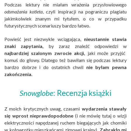
Podczas lektury nie miałam wrażenia przysłowiowego
odsmażania kotleta
, czyli inspiracji na pograniczu plagiatu
jakimkolwiek znanym mi tytułem, o co w przypadku
futurystycznych scenariuszy bardzo łatwo.
Powieść jest niezwykle wciągająca,
nieustannie stawia
znaki zapytania,
by zaraz znaleźć odpowiedzi w
najbardziej szalonym zwrocie akcji,
jaki może przyjść
komuś do głowy. Dlatego też bawiłam się podczas lektury
bardzo dobrze i do ostatnich chwil
nie byłam pewna
zakończenia.
Snowglobe
: Recenzja książki
Z moich krytycznych uwag, czasami
wydarzenia stawały
się wprost nieprawdopodobne
(i nie mówię tutaj o wizji
elektryczności napędzanej ruchem biegających jak chomiki
w kołowrotku mieszkańcami zimowej krainy)
. Zabrakło mi