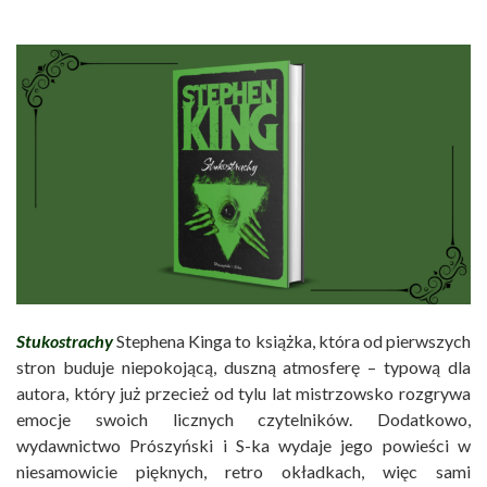
Stukostrachy
Stephena Kinga to książka, która od pierwszych
stron buduje niepokojącą, duszną atmosferę – typową dla
autora, który już przecież od tylu lat mistrzowsko rozgrywa
emocje swoich licznych czytelników. Dodatkowo,
wydawnictwo Prószyński i S-ka wydaje jego powieści w
niesamowicie pięknych, retro okładkach, więc sami