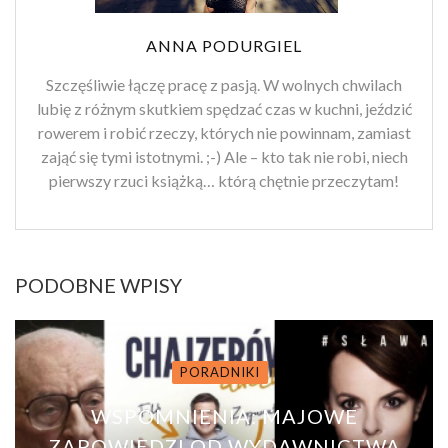
ANNA PODURGIEL
Szczęśliwie łączę pracę z pasją. W wolnych chwilach
lubię z różnym skutkiem spędzać czas w kuchni, jeździć
rowerem i robić rzeczy, których nie powinnam, zamiast
zająć się tymi istotnymi. ;-) Ale – kto tak nie robi, niech
pierwszy rzuci książką… którą chętnie przeczytam!
PODOBNE WPISY
PORADNIKI
WSPOMNIENIA: MAJOWE
ZAPOWIEDZI OD WYDAWNICTWA