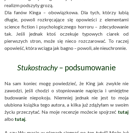
realizm podszyty grozą.
Dla fanów Kinga – obowiązkowa. Dla tych, którzy lubią
długie, powoli rozkręcające się opowieści z elementami
science fiction i psychologicznego horroru – zdecydowanie
tak. Jeśli jednak ktoś oczekuje typowych ciarek od
pierwszych stron, może się nieco rozczarować. To raczej
opowieść, która wciąga jak bagno – powoli, ale nieuchronnie.
Stukostrachy
– podsumowanie
Na sam koniec mogę powiedzieć, że King jak zwykle nie
zawodzi, jeśli chodzi o stopniowanie napięcia i umiejętne
budowanie niepokoju. Niemniej jednak nie jest to moja
ulubiona książka tego autora, a kilka już zdążyłam w swoim
życiu przeczytać. Na moje recenzje możecie spojrzeć
tutaj
albo
tutaj
.
A czy Wy macie w planach sięgnąć po ten tytuł? Może już