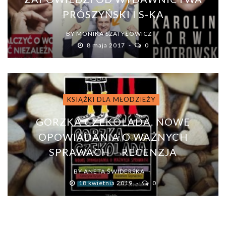
PRÓSZYŃSKI I S-KA
BY
MONIKA SZATYŁOWICZ
8 maja 2017
0
KSIĄŻKI DLA MŁODZIEŻY
GORZKA CZEKOLADA. NOWE
OPOWIADANIA O WAŻNYCH
SPRAWACH – RECENZJA
BY
ANETA ŚWIDERSKA
18 kwietnia 2019
0