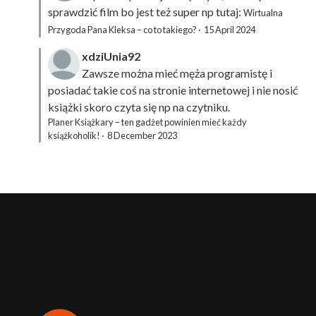
sprawdzić film bo jest też super np tutaj:
Wirtualna
Przygoda Pana Kleksa – co to takiego?
·
15 April 2024
xdziUnia92
Zawsze można mieć męża programistę i
posiadać takie coś na stronie internetowej i nie nosić
książki skoro czyta się np na czytniku.
Planer Książkary – ten gadżet powinien mieć każdy
książkoholik!
·
8 December 2023