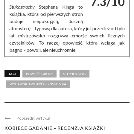
7.3/10
Stukostrachy
Stephena Kinga to
książka, która od pierwszych stron
buduje niepokojącą, duszną
atmosferę – typową dla autora, który już przecież od tylu
lat mistrzowsko rozgrywa emocje swoich licznych
czytelników. To raczej opowieść, która wciąga jak
bagno – powoli, ale nieuchronnie.
TAGI
POWIEŚĆ GROZY
STEPHEN KING
WYDAWNICTWO PRÓSZYŃSKI I S-KA
Poprzedni Artykuł
KOBIECE GADANIE – RECENZJA KSIĄŻKI