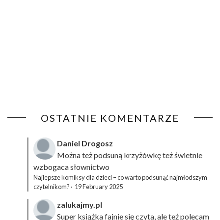
OSTATNIE KOMENTARZE
Daniel Drogosz
Można też podsuną
krzyżówkę
też świetnie
wzbogaca słownictwo
Najlepsze komiksy dla dzieci – co warto podsunąć najmłodszym
czytelnikom?
·
19 February 2025
zalukajmy.pl
Super książka fajnie się czyta, ale też polecam