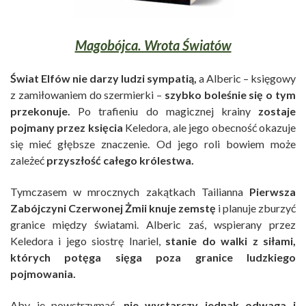
Magobójca. Wrota Światów
Świat Elfów nie darzy ludzi sympatią,
a Alberic – księgowy
z zamiłowaniem do szermierki –
szybko boleśnie się o tym
przekonuje.
Po trafieniu do magicznej krainy
zostaje
pojmany przez księcia
Keledora, ale jego obecność okazuje
się mieć głębsze znaczenie. Od jego roli bowiem może
zależeć
przyszłość całego królestwa.
Tymczasem w mrocznych zakątkach Tailianna
Pierwsza
Zabójczyni Czerwonej Żmii knuje zemstę
i planuje zburzyć
granice między światami.
Alberic zaś, wspierany przez
Keledora i jego siostrę Inariel,
stanie do walki z siłami,
których potęga sięga poza granice ludzkiego
pojmowania.
Aby je powstrzymać,
nie wystarczy jednak odwaga i