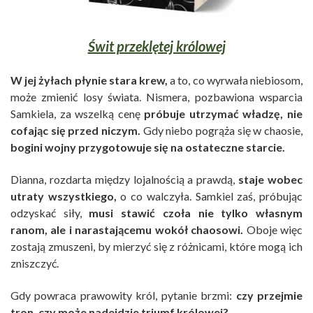
Świt przeklętej królowej
W jej żyłach płynie stara krew,
a to, co wyrwała niebiosom,
może zmienić losy świata. Nismera, pozbawiona wsparcia
Samkiela, za wszelką cenę
próbuje utrzymać władzę, nie
cofając się przed niczym.
Gdy niebo pogrąża się w chaosie,
bogini wojny przygotowuje się na ostateczne starcie.
Dianna, rozdarta między lojalnością a prawdą,
staje wobec
utraty wszystkiego,
o co walczyła. Samkiel zaś, próbując
odzyskać siły,
musi stawić czoła nie tylko własnym
ranom, ale i narastającemu wokół chaosowi.
Oboje więc
zostają zmuszeni, by mierzyć się z różnicami, które mogą ich
zniszczyć.
Gdy powraca prawowity król, pytanie brzmi:
czy przejmie
tron, czy może nadejdzie triumf królowej?