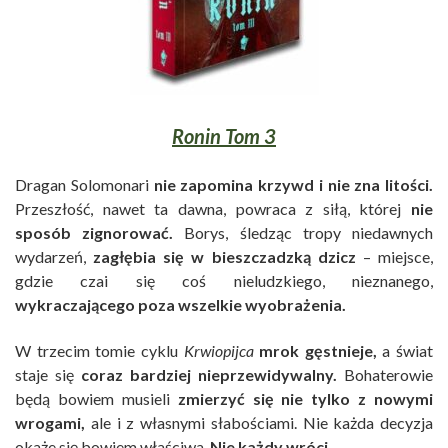
Ronin Tom 3
Dragan Solomonari
nie zapomina krzywd i nie zna litości.
Przeszłość, nawet ta dawna, powraca z siłą, której
nie
sposób zignorować.
Borys, śledząc tropy niedawnych
wydarzeń,
zagłębia się w bieszczadzką dzicz
– miejsce,
gdzie czai się coś nieludzkiego, nieznanego,
wykraczającego poza wszelkie wyobrażenia.
W trzecim tomie cyklu
Krwiopijca
mrok gęstnieje,
a świat
staje się
coraz bardziej nieprzewidywalny.
Bohaterowie
będą bowiem musieli
zmierzyć się nie tylko z nowymi
wrogami,
ale i z własnymi słabościami.
Nie każda decyzja
okaże się bowiem właściwa.
Nie każdy wróci.