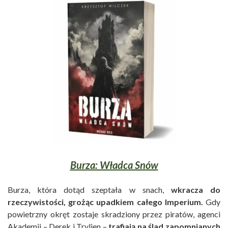
Burza: Władca Snów
Burza, która dotąd szeptała w snach,
wkracza do
rzeczywistości, grożąc upadkiem całego Imperium.
Gdy
powietrzny okręt zostaje skradziony przez piratów, agenci
Akademii – Derek i Trylien –
trafiają na ślad zapomnianych