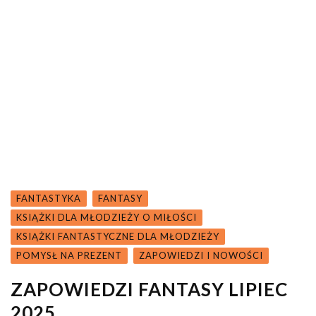
FANTASTYKA
FANTASY
KSIĄŻKI DLA MŁODZIEŻY O MIŁOŚCI
KSIĄŻKI FANTASTYCZNE DLA MŁODZIEŻY
POMYSŁ NA PREZENT
ZAPOWIEDZI I NOWOŚCI
ZAPOWIEDZI FANTASY LIPIEC
2025