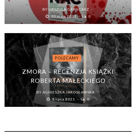
BY
URSZULA GARNCARZ
30 maja 2021
0
POLECAMY
ZMORA – RECENZJA KSIĄŻKI
ROBERTA MAŁECKIEGO
BY
AGNIESZKA JAROSŁAWSKA
8 lipca 2021
0