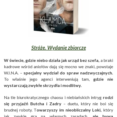
Stróże. Wydanie zbiorcze
W świecie, gdzie niebo działa jak urząd bez szefa,
a braki
kadrowe wśród aniołów dają się mocno we znaki, powstaje
W.I.N.A. –
specjalny wydział do spraw nadzwyczajnych.
To właśnie jego agenci interweniują tam,
gdzie nie
wystarczają zwykłe skrzydła i modlitwy.
Na tle biurokratycznego chaosu i niebiańskich intryg
rodzi
się przyjaźń Butcha i Zadry
– duetu, który nie boi się
brudnej roboty. T
owarzyszy im nieobliczalny Loki,
który
jak zwykle gra na własnych zasadach,
ale bywa