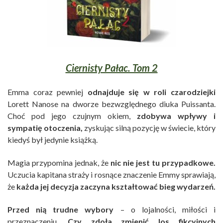
Ciernisty Pałac. Tom 2
Emma coraz pewniej
odnajduje się w roli czarodziejki
Lorett Nanose na dworze bezwzględnego diuka Puissanta.
Choć pod jego czujnym okiem,
zdobywa wpływy i
sympatię otoczenia,
zyskując silną pozycję w świecie, który
kiedyś był jedynie książką.
Magia przypomina jednak, że
nic nie jest tu przypadkowe.
Uczucia kapitana straży i rosnące znaczenie Emmy sprawiają,
że
każda jej decyzja zaczyna kształtować bieg wydarzeń.
Przed nią trudne wybory
– o lojalności, miłości i
przeznaczeniu.
Czy zdoła zmienić los fikcyjnych