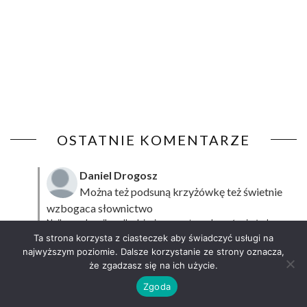
OSTATNIE KOMENTARZE
Daniel Drogosz
Można też podsuną
krzyżówkę
też świetnie
wzbogaca słownictwo
Najlepsze komiksy dla dzieci – co warto podsunąć najmłodszym
czytelnikom?
·
19 February 2025
Ta strona korzysta z ciasteczek aby świadczyć usługi na
najwyższym poziomie. Dalsze korzystanie ze strony oznacza,
zalukajmy.pl
że zgadzasz się na ich użycie.
Super książka fajnie się czyta, ale też polecam
Zgoda
sprawdzić film bo jest też super np tutaj:
Wirtualna