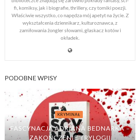
biblioteczce znajdują się zarówno pokłady fantasy, sci-
fi, komiksy, jak i biografie, thrillery, czy tomiki poezji.
Właściwie wszystko, co napędza mój apetyt na życie. Z
wykształcenia dziennikarz, kulturoznawca, z
zamiłowania żongler słowami, głaskacz kotów i
okładek.
PODOBNE WPISY
KRYMINAŁ
FASCYNACJA ADRIANA BEDNARKA –
ZAKOŃCZENIE TRYLOGII