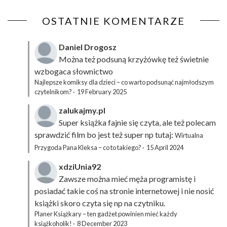
OSTATNIE KOMENTARZE
Daniel Drogosz
Można też podsuną
krzyżówkę
też świetnie
wzbogaca słownictwo
Najlepsze komiksy dla dzieci – co warto podsunąć najmłodszym
czytelnikom?
·
19 February 2025
zalukajmy.pl
Super książka fajnie się czyta, ale też polecam
sprawdzić film bo jest też super np tutaj:
Wirtualna
Przygoda Pana Kleksa – co to takiego?
·
15 April 2024
xdziUnia92
Zawsze można mieć męża programistę i
posiadać takie coś na stronie internetowej i nie nosić
książki skoro czyta się np na czytniku.
Planer Książkary – ten gadżet powinien mieć każdy
książkoholik!
·
8 December 2023