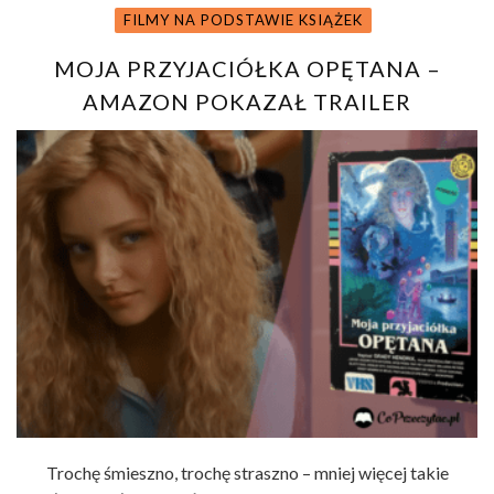
FILMY NA PODSTAWIE KSIĄŻEK
MOJA PRZYJACIÓŁKA OPĘTANA –
AMAZON POKAZAŁ TRAILER
Trochę śmieszno, trochę straszno – mniej więcej takie