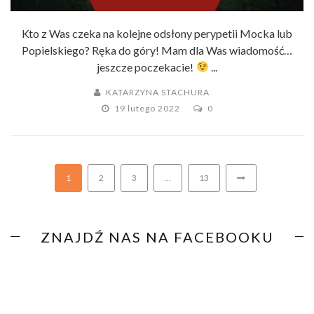
Kto z Was czeka na kolejne odsłony perypetii Mocka lub
Popielskiego? Ręka do góry! Mam dla Was wiadomość…
jeszcze poczekacie!
...
KATARZYNA STACHURA
19 lutego 2022
0
1
2
3
…
13
ZNAJDŹ NAS NA FACEBOOKU