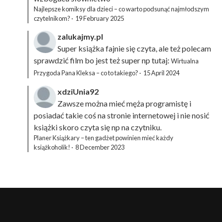
Najlepsze komiksy dla dzieci – co warto podsunąć najmłodszym
czytelnikom?
·
19 February 2025
zalukajmy.pl
Super książka fajnie się czyta, ale też polecam
sprawdzić film bo jest też super np tutaj:
Wirtualna
Przygoda Pana Kleksa – co to takiego?
·
15 April 2024
xdziUnia92
Zawsze można mieć męża programistę i
posiadać takie coś na stronie internetowej i nie nosić
książki skoro czyta się np na czytniku.
Planer Książkary – ten gadżet powinien mieć każdy
książkoholik!
·
8 December 2023