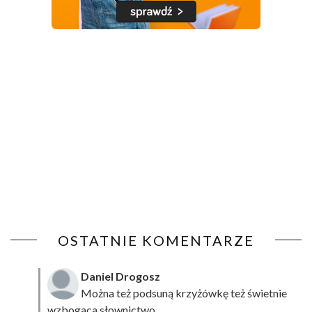
OSTATNIE KOMENTARZE
Daniel Drogosz
Można też podsuną
krzyżówkę
też świetnie
wzbogaca słownictwo