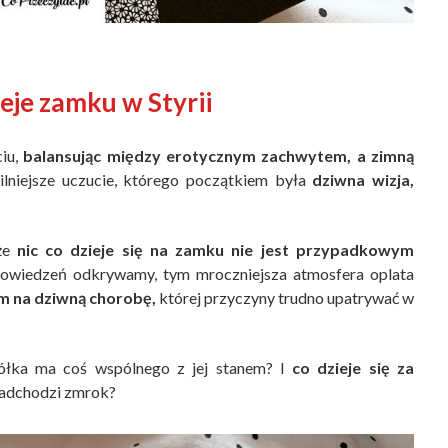
eje zamku w Styrii
ciu,
balansując między erotycznym zachwytem, a zimną
lniejsze uczucie, którego początkiem była
dziwna wizja,
 że
nic co dzieje się na zamku nie jest przypadkowym
powiedzeń odkrywamy, tym mroczniejsza atmosfera oplata
 na dziwną chorobę,
której przyczyny trudno upatrywać w
iółka ma coś wspólnego z jej stanem? I
co dzieje się za
nadchodzi zmrok?