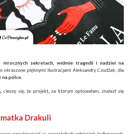
, mrocznych sekretach, widmie tragedii i nadziei na
 okraszone pięknymi ilustracjami Aleksandry Czudżak, dla
 na półce.
 cieszę się, że projekt, za którym optowałam, znalazł się
,
matka Drakuli
awą popularyzacji w pozostałych odniesień kulturowych,