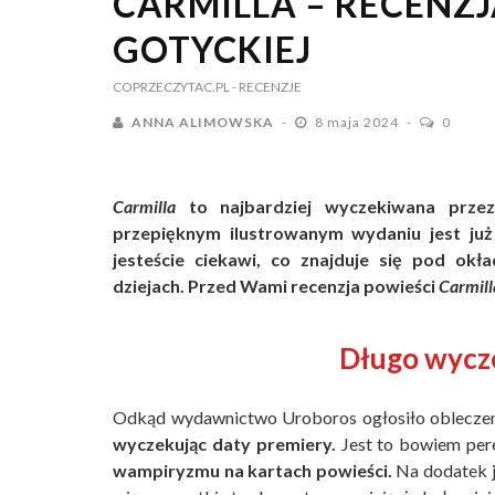
CARMILLA – RECENZJ
GOTYCKIEJ
COPRZECZYTAC.PL
- RECENZJE
ANNA ALIMOWSKA
8 maja 2024
0
Carmilla
to najbardziej wyczekiwana prz
przepięknym ilustrowanym wydaniu jest już 
jesteście ciekawi, co znajduje się pod okła
dziejach. Przed Wami recenzja powieści
Carmill
Długo wycz
Odkąd wydawnictwo Uroboros ogłosiło oblecze
wyczekując daty premiery.
Jest to bowiem pereł
wampiryzmu na kartach powieści.
Na dodatek j