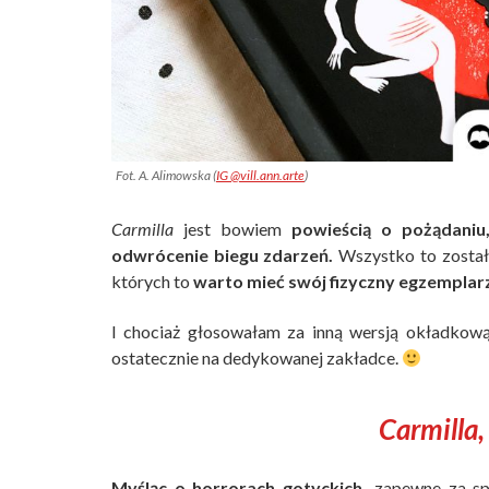
Fot. A. Alimowska (
IG @vill.ann.arte
)
Carmilla
jest bowiem
powieścią o pożądaniu
odwrócenie biegu zdarzeń.
Wszystko to zostało
których to
warto mieć swój fizyczny egzemplarz
I chociaż głosowałam za inną wersją okładkową,
ostatecznie na dedykowanej zakładce.
Carmilla
Myśląc o horrorach gotyckich,
zapewne za spr