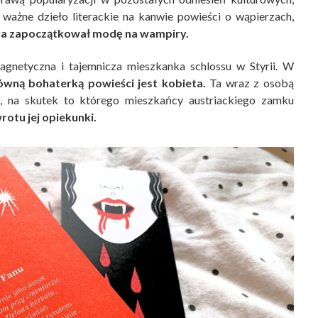
 ważne dzieło literackie na kanwie powieści o wąpierzach,
era zapoczątkował modę na wampiry.
magnetyczna i tajemnicza mieszkanka schlossu w Styrii. W
ówną bohaterką powieści jest kobieta.
Ta wraz z osobą
k, na skutek to którego mieszkańcy austriackiego zamku
otu jej opiekunki.