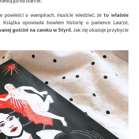
anką już na starcie.
e powieści o wampirach, musicie wiedzieć, że
to właśnie
.
Książka opowiada bowiem historię o panience Laurze,
anej gościni na zamku w Styrii.
Jak się okazuje przybycie