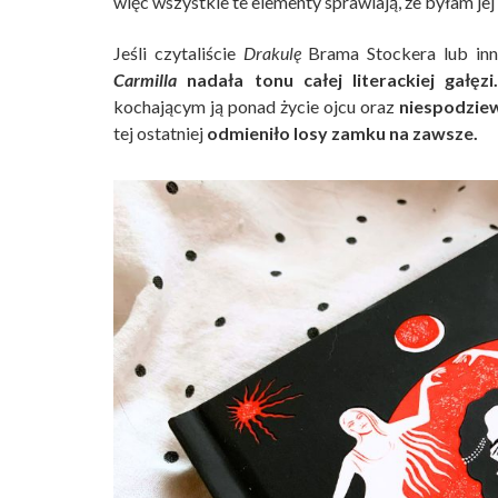
więc wszystkie te elementy sprawiają, że byłam jej f
Jeśli czytaliście
Drakulę
Brama Stockera lub inn
Carmilla
nadała tonu całej literackiej gałęzi
kochającym ją ponad życie ojcu oraz
niespodziew
tej ostatniej
odmieniło losy zamku na zawsze.