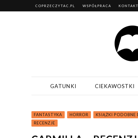
COPRZECZYTAC.PL
WSPÓŁPRACA
KONTAK
GATUNKI
CIEKAWOSTKI
FANTASTYKA
HORROR
KSIĄŻKI PODOBNE D
RECENZJE