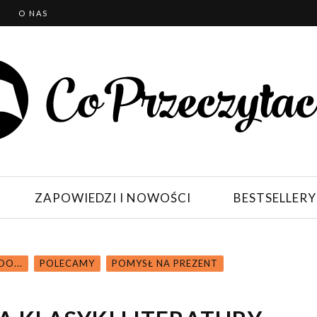
T
O NAS
ZAPOWIEDZI I NOWOŚCI
BESTSELLERY
O...
POLECAMY
POMYSŁ NA PREZENT