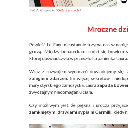
Fot. A. Alimowska (
IG @vill.ann.arte
)
Mroczne dzi
Powieść Le Fanu nieustannie trzyma nas w napię
grozą.
Między bohaterkami rodzi się bowiem si
której doświadczyła w przeszłości panienka Laura.
Wraz z rozwojem wydarzeń dowiadujemy się,
zbiegiem zdarzeń.
Im więcej sekretów i niedo
mury styrskiego zamczyska. Laura
zapada bowiem
zwyczajnym niedomaganiu ciała.
Czy możliwym jest, że piękna i urocza przyjac
zamkniętymi drzwiami sypialni Carmilli,
kiedy 