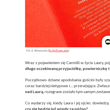
Fot. A. Alimowska (
I
G @vill.ann.arte
)
Wraz z pojawieniem się Carmilli w życiu Laury, po
długo oczekiwaną przyjaciółkę, powierniczkę 
Początkowo dziwne upodobania gościni były szy
coraz bardziej nietypowe i… przerażające. Zwłaszc
nad Laurą,
rozegrane zostało tym samym zestawem
Co wydarzy się, kiedy Laura i jej ojciec dowiedz
czy nie będzie już wtedy za późno?