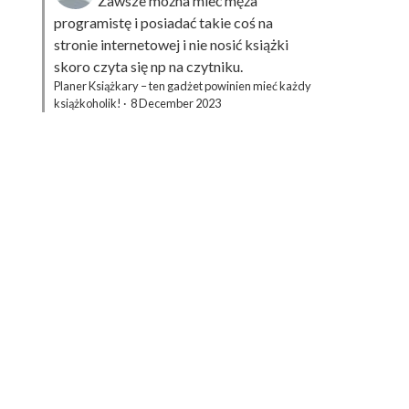
Zawsze można mieć męża
programistę i posiadać takie coś na
stronie internetowej i nie nosić książki
skoro czyta się np na czytniku.
Planer Książkary – ten gadżet powinien mieć każdy
książkoholik!
·
8 December 2023