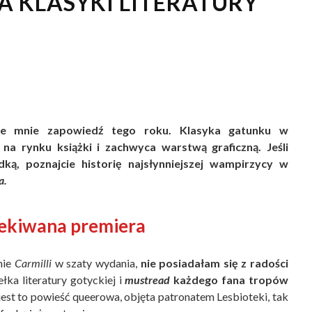
A KLASYKI LITERATURY
eze mnie zapowiedź tego roku. Klasyka gatunku w
na rynku książki i zachwyca warstwą graficzną. Jeśli
dką, poznajcie historię najsłynniejszej wampirzycy w
a.
ekiwana premiera
nie
Carmilli
w szaty wydania,
nie posiadałam się z radości
ka literatury gotyckiej i
mustread
każdego fana tropów
est to powieść queerowa, objęta patronatem Lesbioteki, tak