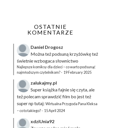
OSTATNIE
KOMENTARZE
Daniel Drogosz
Można też podsuną
krzyżówkę
też
świetnie wzbogaca słownictwo
Najlepsze komiksy dla dzieci – co warto podsunąć
najmłodszym czytelnikom?
·
19 February 2025
zalukajmy.pl
Super książka fajnie się czyta, ale
też polecam sprawdzić film bo jest też
super np tutaj:
Wirtualna Przygoda Pana Kleksa
– co to takiego?
·
15 April 2024
xdziUnia92