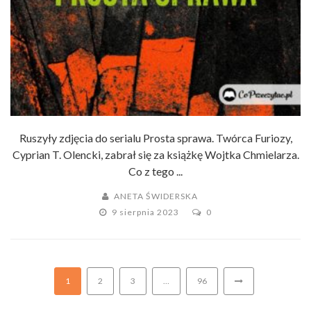
Ruszyły zdjęcia do serialu Prosta sprawa. Twórca Furiozy,
Cyprian T. Olencki, zabrał się za książkę Wojtka Chmielarza.
Co z tego ...
ANETA ŚWIDERSKA
9 sierpnia 2023
0
1
2
3
…
96