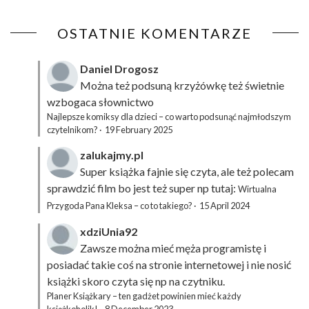
OSTATNIE KOMENTARZE
Daniel Drogosz
Można też podsuną
krzyżówkę
też świetnie
wzbogaca słownictwo
Najlepsze komiksy dla dzieci – co warto podsunąć najmłodszym
czytelnikom?
·
19 February 2025
zalukajmy.pl
Super książka fajnie się czyta, ale też polecam
sprawdzić film bo jest też super np tutaj:
Wirtualna
Przygoda Pana Kleksa – co to takiego?
·
15 April 2024
xdziUnia92
Zawsze można mieć męża programistę i
posiadać takie coś na stronie internetowej i nie nosić
książki skoro czyta się np na czytniku.
Planer Książkary – ten gadżet powinien mieć każdy
książkoholik!
·
8 December 2023