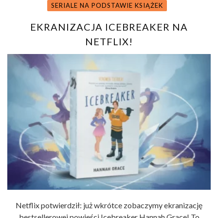
SERIALE NA PODSTAWIE KSIĄŻEK
EKRANIZACJA ICEBREAKER NA
NETFLIX!
Netflix potwierdził: już wkrótce zobaczymy ekranizację
bestsellerowej powieści Icebreaker Hannah Grace! To