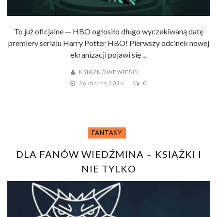
To już oficjalne — HBO ogłosiło długo wyczekiwaną datę
premiery serialu Harry Potter HBO! Pierwszy odcinek nowej
ekranizacji pojawi się ...
KSIĄŻKOWEWIEŚCI
26 marca 2026
0
FANTASY
DLA FANÓW WIEDŹMINA – KSIĄŻKI I
NIE TYLKO