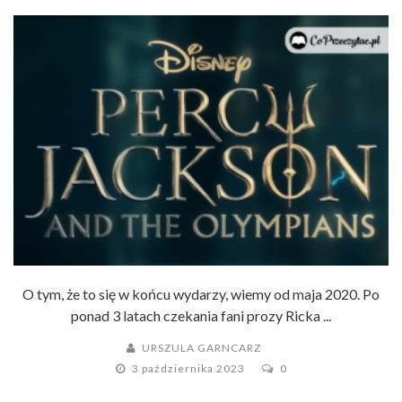
PLATFORMIE DISNEY+. ZOBACZ
ZWIASTUN!
O tym, że to się w końcu wydarzy, wiemy od maja 2020. Po
ponad 3 latach czekania fani prozy Ricka ...
URSZULA GARNCARZ
3 października 2023
0