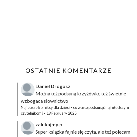
OSTATNIE KOMENTARZE
Daniel Drogosz
Można też podsuną
krzyżówkę
też świetnie
wzbogaca słownictwo
Najlepsze komiksy dla dzieci – co warto podsunąć najmłodszym
czytelnikom?
·
19 February 2025
zalukajmy.pl
Super książka fajnie się czyta, ale też polecam