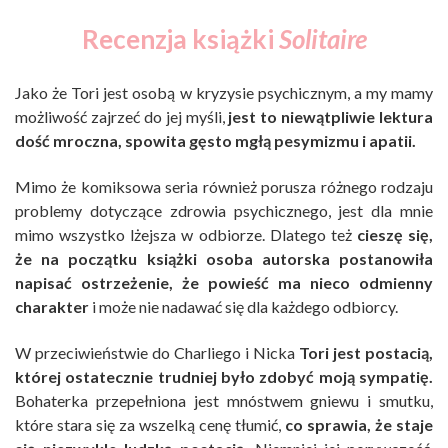
Recenzja książki
Solitaire
Jako że Tori jest osobą w kryzysie psychicznym, a my mamy
możliwość zajrzeć do jej myśli,
jest to niewątpliwie lektura
dość mroczna, spowita gęsto mgłą pesymizmu i apatii.
Mimo że komiksowa seria również porusza różnego rodzaju
problemy dotyczące zdrowia psychicznego, jest dla mnie
mimo wszystko lżejsza w odbiorze. Dlatego też
cieszę się,
że na początku książki osoba autorska postanowiła
napisać ostrzeżenie, że powieść ma nieco odmienny
charakter
i może nie nadawać się dla każdego odbiorcy.
W przeciwieństwie do Charliego i Nicka
Tori jest postacią,
której ostatecznie trudniej było zdobyć moją sympatię.
Bohaterka przepełniona jest mnóstwem gniewu i smutku,
które stara się za wszelką cenę tłumić,
co sprawia, że staje