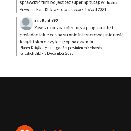
sprawdzić film bo jest też super np tutaj:
Wirtualna
Przygoda Pana Kleksa – co to takiego?
·
15 April 2024
xdziUnia92
Zawsze można mieć męża programistę i
posiadać takie coś na stronie internetowej i nie nosić
książki skoro czyta się np na czytniku.
Planer Książkary – ten gadżet powinien mieć każdy
książkoholik!
·
8 December 2023