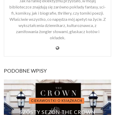
Jak na fankę eklektyzmu przystało, w mojej
biblioteczce znajdują się zarówno pokłady fantasy, sci-
fi, komiksy, jak i biografie, thrillery, czy tomiki poezji.
Właściwie wszystko, co napędza mój apetyt na życie. Z
wykształcenia dziennikarz, kulturoznawca, z
zamiłowania żongler słowami, głaskacz kotów i
okładek.
PODOBNE WPISY
CIEKAWOSTKI O KSIĄŻKACH
SZÓSTY SEZON THE CROWN