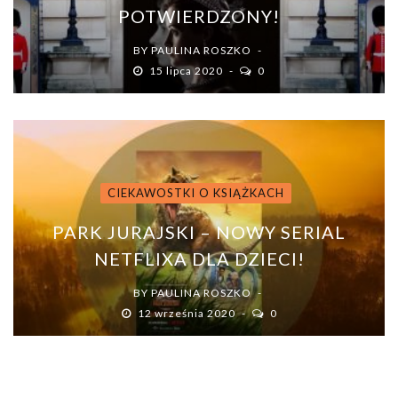
POTWIERDZONY!
BY
PAULINA ROSZKO
15 lipca 2020
0
CIEKAWOSTKI O KSIĄŻKACH
PARK JURAJSKI – NOWY SERIAL
NETFLIXA DLA DZIECI!
BY
PAULINA ROSZKO
12 września 2020
0