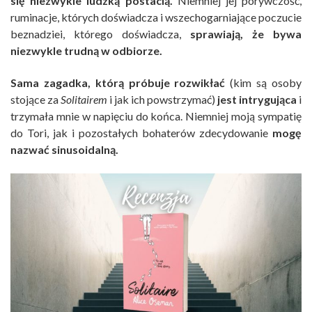
się niezwykle ludzką postacią.
Niemniej jej porywczość,
ruminacje, których doświadcza i wszechogarniające poczucie
beznadziei, którego doświadcza,
sprawiają, że bywa
niezwykle trudną w odbiorze.
Sama zagadka, którą próbuje rozwikłać
(kim są osoby
stojące za
Solitairem
i jak ich powstrzymać)
jest intrygująca
i
trzymała mnie w napięciu do końca. Niemniej moją sympatię
do Tori, jak i pozostałych bohaterów zdecydowanie
mogę
nazwać sinusoidalną.