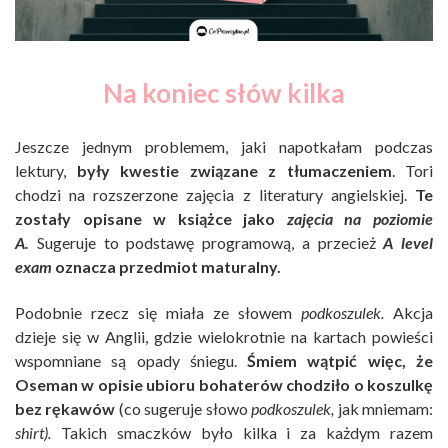
Na koniec słów kilka
Jeszcze jednym problemem, jaki napotkałam podczas
lektury,
były kwestie związane z tłumaczeniem
. Tori
chodzi na rozszerzone zajęcia z literatury angielskiej.
Te
zostały opisane w książce jako
zajęcia
na poziomie
A.
Sugeruje to podstawę programową, a przecież
A level
exam
oznacza przedmiot maturalny.
Podobnie rzecz się miała ze słowem
podkoszulek.
Akcja
dzieje się w Anglii, gdzie wielokrotnie na kartach powieści
wspomniane są opady śniegu.
Śmiem wątpić więc, że
Oseman w opisie ubioru bohaterów chodziło o koszulkę
bez rękawów
(co sugeruje słowo
podkoszulek,
jak mniemam:
shirt).
Takich smaczków było kilka i za każdym razem