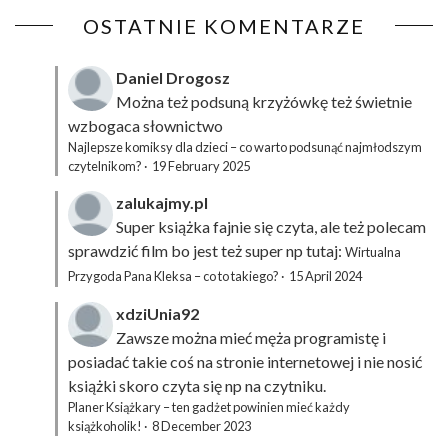
OSTATNIE KOMENTARZE
Daniel Drogosz
Można też podsuną
krzyżówkę
też świetnie
wzbogaca słownictwo
Najlepsze komiksy dla dzieci – co warto podsunąć najmłodszym
czytelnikom?
·
19 February 2025
zalukajmy.pl
Super książka fajnie się czyta, ale też polecam
sprawdzić film bo jest też super np tutaj:
Wirtualna
Przygoda Pana Kleksa – co to takiego?
·
15 April 2024
xdziUnia92
Zawsze można mieć męża programistę i
posiadać takie coś na stronie internetowej i nie nosić
książki skoro czyta się np na czytniku.
Planer Książkary – ten gadżet powinien mieć każdy
książkoholik!
·
8 December 2023