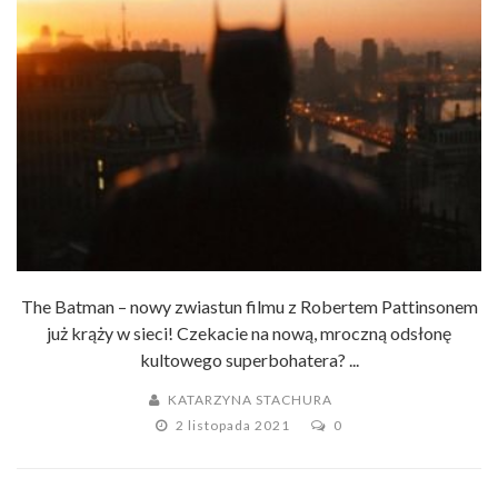
The Batman – nowy zwiastun filmu z Robertem Pattinsonem
już krąży w sieci! Czekacie na nową, mroczną odsłonę
kultowego superbohatera? ...
KATARZYNA STACHURA
2 listopada 2021
0