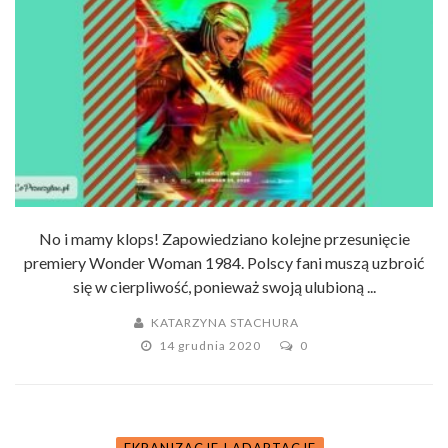
No i mamy klops! Zapowiedziano kolejne przesunięcie
premiery Wonder Woman 1984. Polscy fani muszą uzbroić
się w cierpliwość, ponieważ swoją ulubioną ...
KATARZYNA STACHURA
14 grudnia 2020
0
EKRANIZACJE I ADAPTACJE