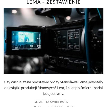
LEMA – ZESTAWIENIE
Czy wiecie, że na podstawie prozy Stanisława Lema powstały
dziesiątki produkcji filmowych? Lem, 14 lat po śmierci, nadal
jest jednym ...
ANETA ŚWIDERSKA