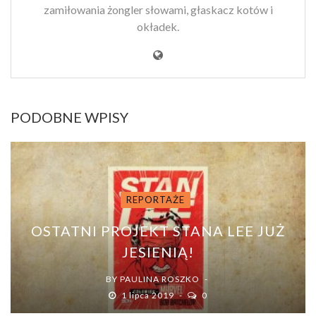
zamiłowania żongler słowami, głaskacz kotów i
okładek.
PODOBNE WPISY
REPORTAŻE
OSTATNI PROJEKT STANA LEE JUŻ
JESIENIĄ!
BY
PAULINA ROSZKO
1 lipca 2019
0