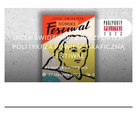
KOMIKS
JACEK ŚWIDZIŃSKI Z PASZPORTEM
POLITYKI ZA POWIEŚĆ GRAFICZNĄ
FESTIWAL
BY
ANETA ŚWIDERSKA
17 stycznia 2024
0