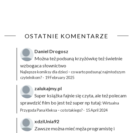
OSTATNIE KOMENTARZE
Daniel Drogosz
Można też podsuną
krzyżówkę
też świetnie
wzbogaca słownictwo
Najlepsze komiksy dla dzieci – co warto podsunąć najmłodszym
czytelnikom?
·
19 February 2025
zalukajmy.pl
Super książka fajnie się czyta, ale też polecam
sprawdzić film bo jest też super np tutaj:
Wirtualna
Przygoda Pana Kleksa – co to takiego?
·
15 April 2024
xdziUnia92
Zawsze można mieć męża programistę i