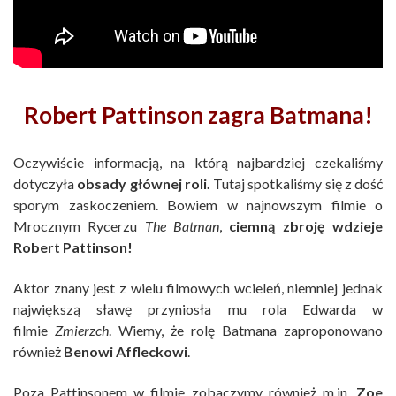
Robert Pattinson zagra Batmana!
Oczywiście informacją, na którą najbardziej czekaliśmy
dotyczyła
obsady głównej roli.
Tutaj spotkaliśmy się z dość
sporym zaskoczeniem. Bowiem w najnowszym filmie o
Mrocznym Rycerzu
The Batman
,
ciemną zbroję wdzieje
Robert Pattinson!
Aktor znany jest z wielu filmowych wcieleń, niemniej jednak
największą sławę przyniosła mu rola Edwarda w
filmie
Zmierzch
. Wiemy, że rolę Batmana zaproponowano
również
Benowi Affleckowi
.
Poza Pattinsonem w filmie zobaczymy również m.in.
Zoe