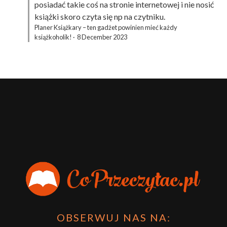
posiadać takie coś na stronie internetowej i nie nosić
książki skoro czyta się np na czytniku.
Planer Książkary – ten gadżet powinien mieć każdy
książkoholik!
·
8 December 2023
OBSERWUJ NAS NA: