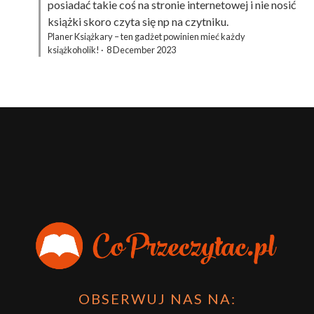
posiadać takie coś na stronie internetowej i nie nosić
książki skoro czyta się np na czytniku.
Planer Książkary – ten gadżet powinien mieć każdy
książkoholik!
·
8 December 2023
OBSERWUJ NAS NA: