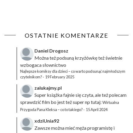
OSTATNIE KOMENTARZE
Daniel Drogosz
Można też podsuną
krzyżówkę
też świetnie
wzbogaca słownictwo
Najlepsze komiksy dla dzieci – co warto podsunąć najmłodszym
czytelnikom?
·
19 February 2025
zalukajmy.pl
Super książka fajnie się czyta, ale też polecam
sprawdzić film bo jest też super np tutaj:
Wirtualna
Przygoda Pana Kleksa – co to takiego?
·
15 April 2024
xdziUnia92
Zawsze można mieć męża programistę i