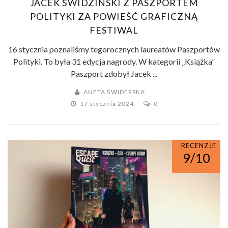
JACEK ŚWIDZIŃSKI Z PASZPORTEM
POLITYKI ZA POWIEŚĆ GRAFICZNĄ
FESTIWAL
16 stycznia poznaliśmy tegorocznych laureatów Paszportów
Polityki. To była 31 edycja nagrody. W kategorii „Książka”
Paszport zdobył Jacek ...
ANETA ŚWIDERSKA
17 stycznia 2024
0
RECENZJE
9/10