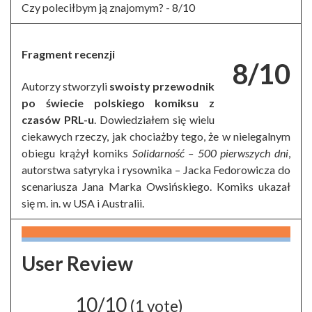
Czy poleciłbym ją znajomym? -
8/10
Fragment recenzji
8/10
Autorzy stworzyli
swoisty przewodnik
po świecie polskiego komiksu z
czasów PRL-u
. Dowiedziałem się wielu
ciekawych rzeczy, jak chociażby tego, że w nielegalnym
obiegu krążył komiks
Solidarność – 500 pierwszych dni
,
autorstwa satyryka i rysownika – Jacka Fedorowicza do
scenariusza Jana Marka Owsińskiego. Komiks ukazał
się m. in. w USA i Australii.
User Review
10/10
(
1
vote)