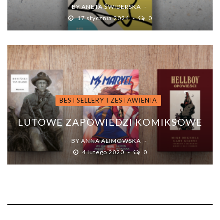
BY
ANETA ŚWIDERSKA
17 stycznia 2024
0
BESTSELLERY I ZESTAWIENIA
LUTOWE ZAPOWIEDZI KOMIKSOWE
BY
ANNA ALIMOWSKA
4 lutego 2020
0