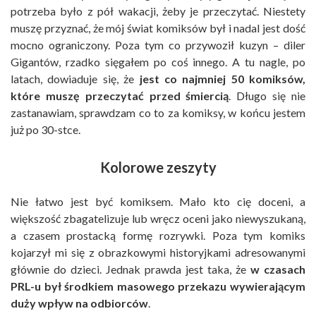
potrzeba było z pół wakacji, żeby je przeczytać. Niestety
muszę przyznać, że mój świat komiksów był i nadal jest dość
mocno ograniczony. Poza tym co przywoził kuzyn – diler
Gigantów, rzadko sięgałem po coś innego. A tu nagle, po
latach, dowiaduje się, że
jest co najmniej 50 komiksów,
które muszę przeczytać przed śmiercią
. Długo się nie
zastanawiam, sprawdzam co to za komiksy, w końcu jestem
już po 30-stce.
Kolorowe zeszyty
Nie łatwo jest być komiksem. Mało kto cię doceni, a
większość zbagatelizuje lub wręcz oceni jako niewyszukaną,
a czasem prostacką formę rozrywki. Poza tym komiks
kojarzył mi się z obrazkowymi historyjkami adresowanymi
głównie do dzieci. Jednak prawda jest taka, że
w czasach
PRL-u był środkiem masowego przekazu wywierającym
duży wpływ na odbiorców
.