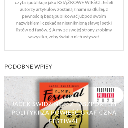
czyta i publikuje jako KSIĄŻKOWE WIEŚCI. Jeżeli
autorzy artykułów zostaną z nami na dłużej, z
pewnością będą publikować już pod swoim
nazwiskiem i czekać na nieuniknioną sławę i setki
listów od fanów. :) A my ze swojej strony zrobimy
wszystko, żeby świat o nich usłyszał.
PODOBNE WPISY
KOMIKS
JACEK ŚWIDZIŃSKI Z PASZPORTEM
POLITYKI ZA POWIEŚĆ GRAFICZNĄ
FESTIWAL