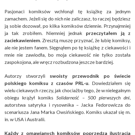
Pasjonaci komiksów wchłonął tę książkę za jednym
zamachem. Jeżeli się do nich nie zaliczasz, to raczej będziesz
ją sobie dozował, po kilka komiksów dziennie. Przynajmniej
ja tak zrobiłem. Niemniej jednak
przeczytałem ją z
zaciekawieniem
. Zresztą muszę przyznać, że lubię komiksy,
ale nie jestem fanem. Sięgnąłem po tę książkę z ciekawości i
mnie nie zawiodła, bo moja ciekawość nie tylko została
zaspokojona, ale wręcz rozbudzona jeszcze bardziej.
Autorzy stworzyli
swoisty przewodnik po świecie
polskiego komiksu z czasów PRL-u
. Dowiedziałem się
wielu ciekawych rzeczy, jak chociażby tego, że w nielegalnym
obiegu krążył komiks
Solidarność – 500 pierwszych dni
,
autorstwa satyryka i rysownika – Jacka Fedorowicza do
scenariusza Jana Marka Owsińskiego. Komiks ukazał się m.
in. w USA i Australii.
Każdy z omawianych komiksów poprzedza ilustracja