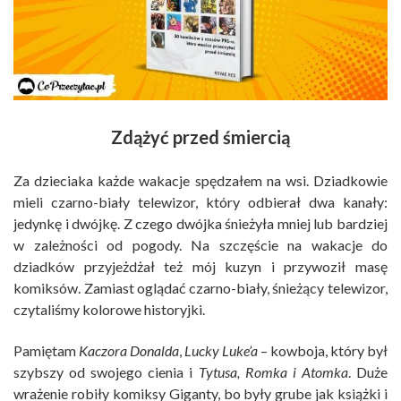
Zdążyć przed śmiercią
Za dzieciaka każde wakacje spędzałem na wsi. Dziadkowie
mieli czarno-biały telewizor, który odbierał dwa kanały:
jedynkę i dwójkę. Z czego dwójka śnieżyła mniej lub bardziej
w zależności od pogody. Na szczęście na wakacje do
dziadków przyjeżdżał też mój kuzyn i przywoził masę
komiksów. Zamiast oglądać czarno-biały, śnieżący telewizor,
czytaliśmy kolorowe historyjki.
Pamiętam
Kaczora Donalda
,
Lucky Luke’a
– kowboja, który był
szybszy od swojego cienia i
Tytusa, Romka i Atomka
. Duże
wrażenie robiły komiksy Giganty, bo były grube jak książki i