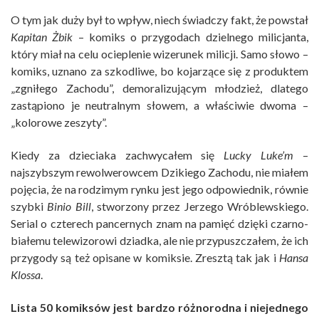
O tym jak duży był to wpływ, niech świadczy fakt, że powstał
Kapitan Żbik
– komiks o przygodach dzielnego milicjanta,
który miał na celu ocieplenie wizerunek milicji. Samo słowo –
komiks, uznano za szkodliwe, bo kojarzące się z produktem
„zgniłego Zachodu”, demoralizującym młodzież, dlatego
zastąpiono je neutralnym słowem, a właściwie dwoma –
„kolorowe zeszyty”.
Kiedy za dzieciaka zachwycałem się
Lucky Luke’m
–
najszybszym rewolwerowcem Dzikiego Zachodu, nie miałem
pojęcia, że na rodzimym rynku jest jego odpowiednik, równie
szybki
Binio Bill
, stworzony przez Jerzego Wróblewskiego.
Serial o czterech pancernych znam na pamięć dzięki czarno-
białemu telewizorowi dziadka, ale nie przypuszczałem, że ich
przygody są też opisane w komiksie. Zresztą tak jak i
Hansa
Klossa
.
Lista 50 komiksów jest bardzo różnorodna i niejednego