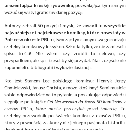
prezentująca kreskę rysownika
, pozwalająca tym samym
wczuć się w styl graficzny danej pozycji.
Autorzy zebrali 50 pozycji i myślę, że zawarli tu
wszystkie
najważniejsze i najciekawsze komiksy, które powstały w
Polsce w okresie PRL-u
, tworząc tym samym swego rodzaju
rzetelny komiksowy leksykon. Szkoda tylko, że nie zamieścili
spisu treści! Nie wiem, czy zrobili to celowo, czy
przypadkiem, ale spis treści by się przydał. Na szczęście nie
zapomnieli o bibliografii i wykazie ilustracji.
Kto jest Stanem Lee polskiego komiksu: Henryk Jerzy
Chmielewski, Janusz Christa, a może ktoś inny? Sami musicie
sobie odpowiedzieć na to pytanie, a poszukując odpowiedzi
sięgnijcie po książkę
Od Nerwosolka do Yansa 50 komiksów z
czasów PRL-u, które musisz przeczytać przed śmiercią
. To
rzetelny przewodnik po świecie komiksu z czasów PRL-u,
który z pewnością zaskoczy nie jednego pasjonata historii z
dymkami. Im w szczególności polecam tę pozycję.