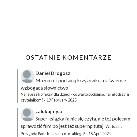
OSTATNIE KOMENTARZE
Daniel Drogosz
Można też podsuną
krzyżówkę
też świetnie
wzbogaca słownictwo
Najlepsze komiksy dla dzieci – co warto podsunąć najmłodszym
czytelnikom?
·
19 February 2025
zalukajmy.pl
Super książka fajnie się czyta, ale też polecam
sprawdzić film bo jest też super np tutaj:
Wirtualna
Przygoda Pana Kleksa – co to takiego?
·
15 April 2024