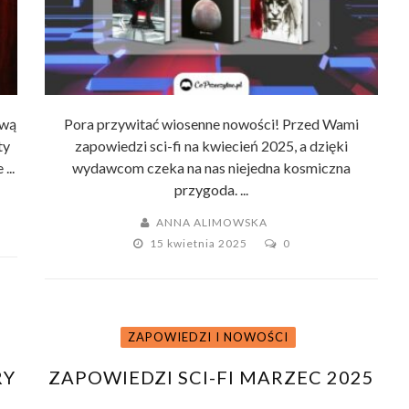
iwą
Pora przywitać wiosenne nowości! Przed Wami
ty
zapowiedzi sci-fi na kwiecień 2025, a dzięki
...
wydawcom czeka na nas niejedna kosmiczna
przygoda. ...
ANNA ALIMOWSKA
15 kwietnia 2025
0
ZAPOWIEDZI I NOWOŚCI
RY
ZAPOWIEDZI SCI-FI MARZEC 2025