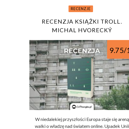
RECENZJE
RECENZJA KSIĄŻKI TROLL.
MICHAL HVORECKÝ
9.75/
W niedalekiej przyszłości Europa staje się areną
walki o władzę nad światem online. Upadek Unii