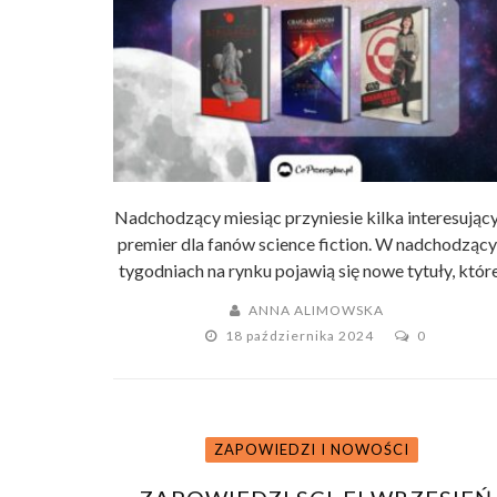
Nadchodzący miesiąc przyniesie kilka interesując
premier dla fanów science fiction. W nadchodząc
tygodniach na rynku pojawią się nowe tytuły, które 
ANNA ALIMOWSKA
18 października 2024
0
ZAPOWIEDZI I NOWOŚCI