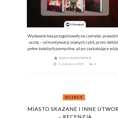
Wydawnictwa przygotowały na czerwiec prawdz
ucztę – od kontynuacji znanych cykli, przez debiu
pełne świeżych pomysłów, aż po zaskakujące wizje 
ANNA ALIMOWSKA
5 czerwca 2025
0
RECENZJE
MIASTO SKAZANE I INNE UTWO
– RECENZJA