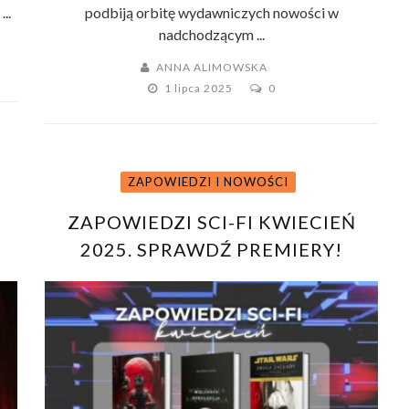
..
podbiją orbitę wydawniczych nowości w
nadchodzącym ...
ANNA ALIMOWSKA
1 lipca 2025
0
ZAPOWIEDZI I NOWOŚCI
ZAPOWIEDZI SCI-FI KWIECIEŃ
2025. SPRAWDŹ PREMIERY!