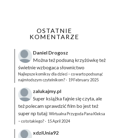
OSTATNIE
KOMENTARZE
Daniel Drogosz
Można też podsuną
krzyżówkę
też
świetnie wzbogaca słownictwo
Najlepsze komiksy dla dzieci – co warto podsunąć
najmłodszym czytelnikom?
·
19 February 2025
zalukajmy.pl
Super książka fajnie się czyta, ale
też polecam sprawdzić film bo jest też
super np tutaj:
Wirtualna Przygoda Pana Kleksa
– co to takiego?
·
15 April 2024
xdziUnia92