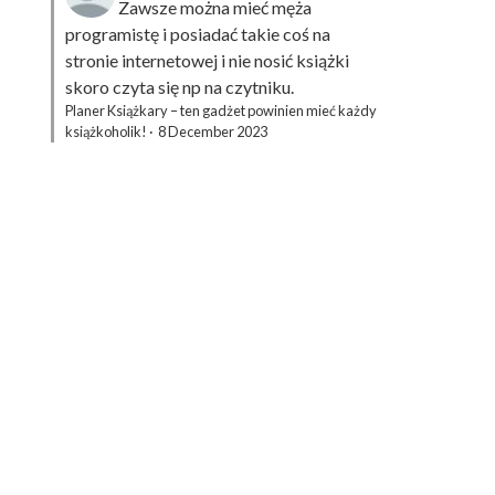
Zawsze można mieć męża
programistę i posiadać takie coś na
stronie internetowej i nie nosić książki
skoro czyta się np na czytniku.
Planer Książkary – ten gadżet powinien mieć każdy
książkoholik!
·
8 December 2023