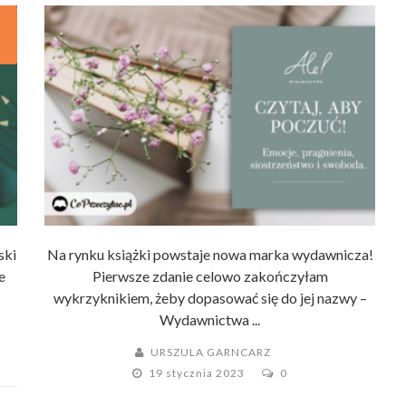
LITERATURY OBYCZAJOWEJ
ski
Na rynku książki powstaje nowa marka wydawnicza!
e
Pierwsze zdanie celowo zakończyłam
wykrzyknikiem, żeby dopasować się do jej nazwy –
Wydawnictwa ...
URSZULA GARNCARZ
19 stycznia 2023
0