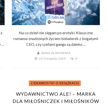
 z
Na co dzień nie sięgam po erotyki. Klasyczne
k
romanse znudzonych życiem bohaterek z bogatymi
...
CEO, czy szefami gangu są daleko ...
ANNA ALIMOWSKA
22 listopada 2023
0
CIEKAWOSTKI O KSIĄŻKACH
WYDAWNICTWO ALE! – MARKA
DLA MIŁOŚNICZEK I MIŁOŚNIKÓW