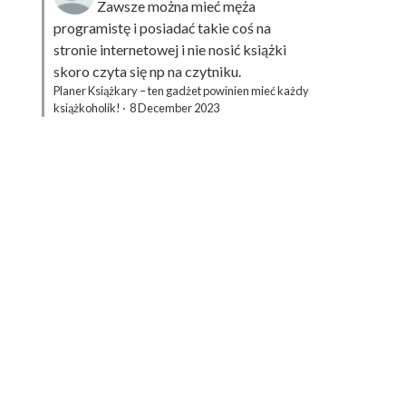
Zawsze można mieć męża
programistę i posiadać takie coś na
stronie internetowej i nie nosić książki
skoro czyta się np na czytniku.
Planer Książkary – ten gadżet powinien mieć każdy
książkoholik!
·
8 December 2023