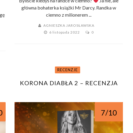
Byliście kiedyś na randce w ciemno?
Ja nie, ale
główna bohaterka książki Mr Darcy. Randka w
ogę
ciemno z milionerem ...
AGNIESZKA JAROSŁAWSKA
6 listopada 2022
0
RECENZJE
KORONA DIABŁA 2 – RECENZJA
0
7/10