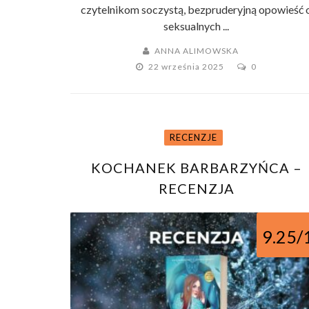
czytelnikom soczystą, bezpruderyjną opowieść 
seksualnych ...
ANNA ALIMOWSKA
22 września 2025
0
RECENZJE
KOCHANEK BARBARZYŃCA –
RECENZJA
9.25/