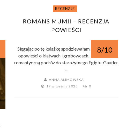
RECENZJE
ROMANS MUMII – RECENZJA
POWIEŚCI
8/10
Sięgając po tę książkę spodziewałam się mrocznej
opowieści o klątwach i grobowcach… a dostałam
romantyczną podróż do starożytnego Egiptu. Gautier
...
ANNA ALIMOWSKA
17 września 2025
0
e