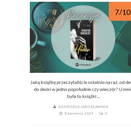
7/10
Jaką książkę przeczytaliście ostatnio na raz, od de
do deski w jedno popołudnie czy wieczór? U mni
była to książki ...
AGNIESZKA JAROSŁAWSKA
8 kwietnia 2023
0