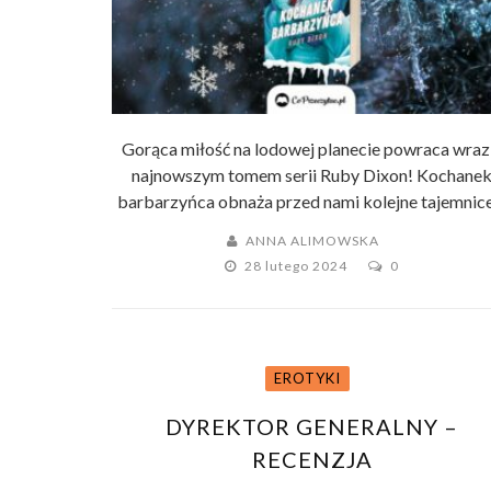
Gorąca miłość na lodowej planecie powraca wraz
najnowszym tomem serii Ruby Dixon! Kochane
barbarzyńca obnaża przed nami kolejne tajemnice 
ANNA ALIMOWSKA
28 lutego 2024
0
EROTYKI
DYREKTOR GENERALNY –
RECENZJA