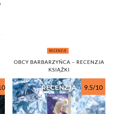
o
RECENZJE
OBCY BARBARZYŃCA – RECENZJA
KSIĄŻKI
10
9.5/10