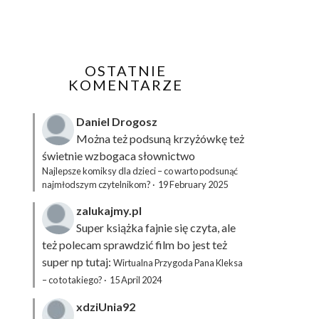
OSTATNIE
KOMENTARZE
Daniel Drogosz
Można też podsuną
krzyżówkę
też
świetnie wzbogaca słownictwo
Najlepsze komiksy dla dzieci – co warto podsunąć
najmłodszym czytelnikom?
·
19 February 2025
zalukajmy.pl
Super książka fajnie się czyta, ale
też polecam sprawdzić film bo jest też
super np tutaj:
Wirtualna Przygoda Pana Kleksa
– co to takiego?
·
15 April 2024
xdziUnia92