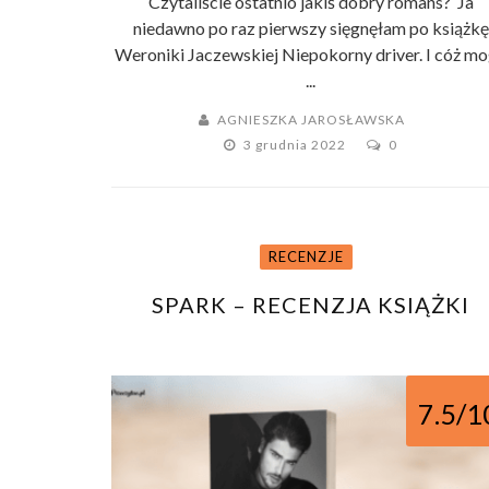
Czytaliście ostatnio jakiś dobry romans? Ja
niedawno po raz pierwszy sięgnęłam po książkę
Weroniki Jaczewskiej Niepokorny driver. I cóż m
...
AGNIESZKA JAROSŁAWSKA
3 grudnia 2022
0
RECENZJE
SPARK – RECENZJA KSIĄŻKI
7.5/1