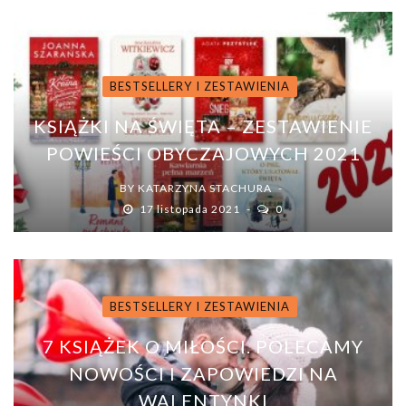
BESTSELLERY I ZESTAWIENIA
KSIĄŻKI NA ŚWIĘTA – ZESTAWIENIE
POWIEŚCI OBYCZAJOWYCH 2021
BY
KATARZYNA STACHURA
17 listopada 2021
0
BESTSELLERY I ZESTAWIENIA
7 KSIĄŻEK O MIŁOŚCI. POLECAMY
NOWOŚCI I ZAPOWIEDZI NA
WALENTYNKI