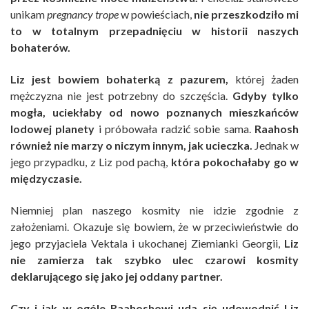
unikam
pregnancy trope
w powieściach,
nie przeszkodziło mi
to w totalnym przepadnięciu w historii naszych
bohaterów.
Liz jest bowiem bohaterką z pazurem,
której żaden
mężczyzna nie jest potrzebny do szczęścia.
Gdyby tylko
mogła, uciekłaby od nowo poznanych mieszkańców
lodowej planety
i próbowała radzić sobie sama.
Raahosh
również nie marzy o niczym innym, jak ucieczka.
Jednak w
jego przypadku, z Liz pod pachą,
która pokochałaby go w
międzyczasie.
Niemniej plan naszego kosmity nie idzie zgodnie z
założeniami. Okazuje się bowiem, że w przeciwieństwie do
jego przyjaciela Vektala i ukochanej Ziemianki Georgii,
Liz
nie zamierza tak szybko ulec czarowi kosmity
deklarującego się jako jej oddany partner.
Czy i jak w ogóle Raahoshowi uda się udowodnić Liz