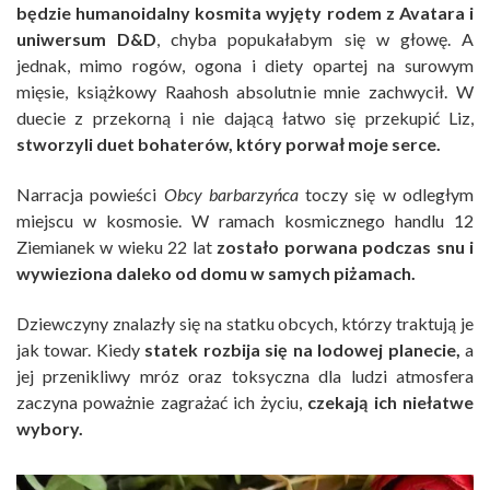
będzie humanoidalny kosmita wyjęty rodem z Avatara i
uniwersum D&D
, chyba popukałabym się w głowę. A
jednak, mimo rogów, ogona i diety opartej na surowym
mięsie, książkowy Raahosh absolutnie mnie zachwycił. W
duecie z przekorną i nie dającą łatwo się przekupić Liz,
stworzyli duet bohaterów, który porwał moje serce.
Narracja powieści
Obcy barbarzyńca
toczy się w odległym
miejscu w kosmosie. W ramach kosmicznego handlu 12
Ziemianek w wieku 22 lat
zostało porwana podczas snu i
wywieziona daleko od domu w samych piżamach.
Dziewczyny znalazły się na statku obcych, którzy traktują je
jak towar. Kiedy
statek rozbija się na lodowej planecie,
a
jej przenikliwy mróz oraz toksyczna dla ludzi atmosfera
zaczyna poważnie zagrażać ich życiu,
czekają ich niełatwe
wybory.