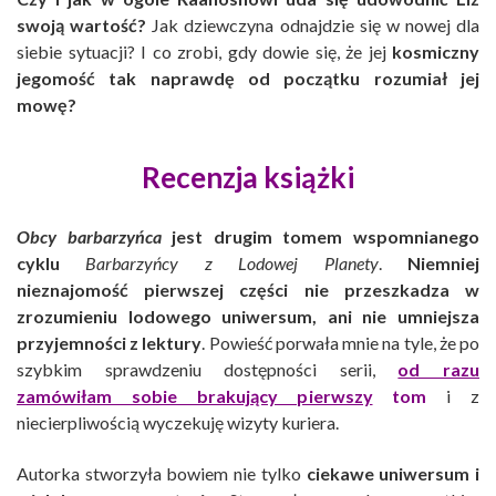
swoją wartość?
Jak dziewczyna odnajdzie się w nowej dla
siebie sytuacji? I co zrobi, gdy dowie się, że jej
kosmiczny
jegomość tak naprawdę od początku rozumiał jej
mowę?
Recenzja książki
Obcy barbarzyńca
jest drugim tomem wspomnianego
cyklu
Barbarzyńcy z Lodowej Planety
.
Niemniej
nieznajomość pierwszej części nie przeszkadza w
zrozumieniu lodowego uniwersum, ani nie umniejsza
przyjemności z lektury
. Powieść porwała mnie na tyle, że po
szybkim sprawdzeniu dostępności serii,
od razu
zamówiłam sobie brakujący pierwszy
tom
i z
niecierpliwością wyczekuję wizyty kuriera.
Autorka stworzyła bowiem nie tylko
ciekawe uniwersum i