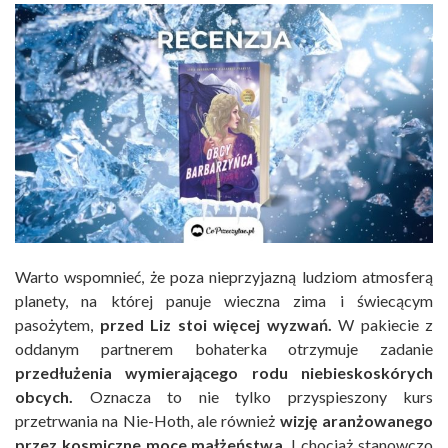
Warto wspomnieć, że poza nieprzyjazną ludziom atmosferą
planety, na której panuje wieczna zima i świecącym
pasożytem,
przed Liz stoi więcej wyzwań.
W pakiecie z
oddanym partnerem bohaterka otrzymuje zadanie
przedłużenia wymierającego rodu niebieskoskórych
obcych.
Oznacza to nie tylko przyspieszony kurs
przetrwania na Nie-Hoth, ale również
wizję aranżowanego
przez kosmiczne moce małżeństwa.
I chociaż stanowczo