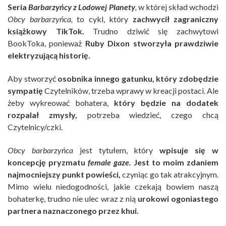
Seria
Barbarzyńcy z Lodowej Planety
,
w której skład wchodzi
Obcy barbarzyńca,
to cykl, który
zachwycił zagraniczny
książkowy TikTok.
Trudno dziwić się zachwytowi
BookToka, ponieważ
Ruby Dixon stworzyła prawdziwie
elektryzującą historię.
Aby stworzyć
osobnika innego gatunku, który zdobędzie
sympatię
Czytelników, trzeba wprawy w kreacji postaci. Ale
żeby wykreować bohatera,
który będzie na dodatek
rozpalał zmysły,
potrzeba wiedzieć, czego chcą
Czytelnicy/czki.
Obcy barbarzyńca
jest tytułem, który
wpisuje się w
koncepcję pryzmatu
female gaze.
Jest to moim zdaniem
najmocniejszy punkt powieści,
czyniąc go tak atrakcyjnym.
Mimo wielu niedogodności, jakie czekają bowiem naszą
bohaterkę, trudno nie ulec wraz z nią
urokowi ogoniastego
partnera naznaczonego przez khui.