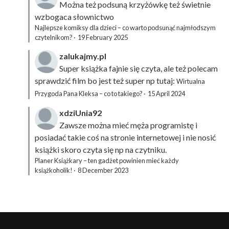
Można też podsuną
krzyżówkę
też świetnie
wzbogaca słownictwo
Najlepsze komiksy dla dzieci – co warto podsunąć najmłodszym
czytelnikom?
·
19 February 2025
zalukajmy.pl
Super książka fajnie się czyta, ale też polecam
sprawdzić film bo jest też super np tutaj:
Wirtualna
Przygoda Pana Kleksa – co to takiego?
·
15 April 2024
xdziUnia92
Zawsze można mieć męża programistę i
posiadać takie coś na stronie internetowej i nie nosić
książki skoro czyta się np na czytniku.
Planer Książkary – ten gadżet powinien mieć każdy
książkoholik!
·
8 December 2023