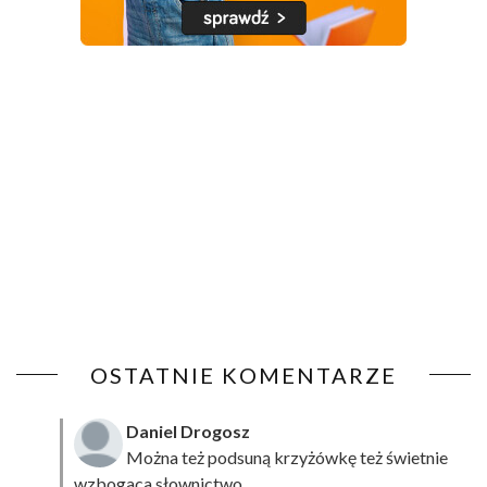
OSTATNIE KOMENTARZE
Daniel Drogosz
Można też podsuną
krzyżówkę
też świetnie
wzbogaca słownictwo