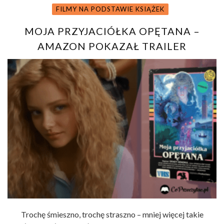
FILMY NA PODSTAWIE KSIĄŻEK
MOJA PRZYJACIÓŁKA OPĘTANA –
AMAZON POKAZAŁ TRAILER
Trochę śmieszno, trochę straszno – mniej więcej takie