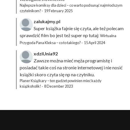
Najlepsze komiksy dla dzieci – co warto podsunąć najmłodszym
czytelnikom?
·
19 February 2025
zalukajmy.pl
Super książka fajnie się czyta, ale też polecam
sprawdzić film bo jest też super np tutaj:
Wirtualna
Przygoda Pana Kleksa – co to takiego?
·
15 April 2024
xdziUnia92
Zawsze można mieć męża programistę i
posiadać takie coś na stronie internetowej i nie nosić
książki skoro czyta się np na czytniku.
Planer Książkary – ten gadżet powinien mieć każdy
książkoholik!
·
8 December 2023