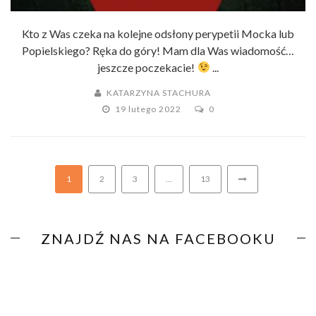
Kto z Was czeka na kolejne odsłony perypetii Mocka lub
Popielskiego? Ręka do góry! Mam dla Was wiadomość…
jeszcze poczekacie!
...
KATARZYNA STACHURA
19 lutego 2022
0
1
2
3
…
13
ZNAJDŹ NAS NA FACEBOOKU