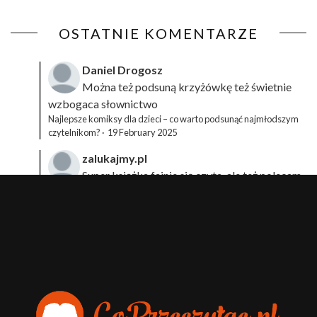
OSTATNIE KOMENTARZE
Daniel Drogosz
Można też podsuną
krzyżówkę
też świetnie
wzbogaca słownictwo
Najlepsze komiksy dla dzieci – co warto podsunąć najmłodszym
czytelnikom?
·
19 February 2025
zalukajmy.pl
Super książka fajnie się czyta, ale też polecam
sprawdzić film bo jest też super np tutaj:
Wirtualna
Przygoda Pana Kleksa – co to takiego?
·
15 April 2024
xdziUnia92
Zawsze można mieć męża programistę i
posiadać takie coś na stronie internetowej i nie nosić
książki skoro czyta się np na czytniku.
Planer Książkary – ten gadżet powinien mieć każdy
książkoholik!
·
8 December 2023