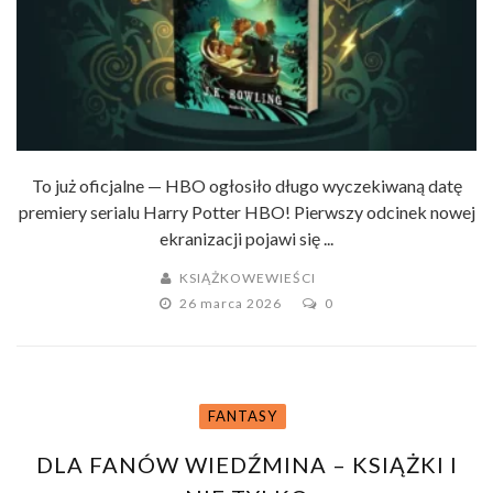
To już oficjalne — HBO ogłosiło długo wyczekiwaną datę
premiery serialu Harry Potter HBO! Pierwszy odcinek nowej
ekranizacji pojawi się ...
KSIĄŻKOWEWIEŚCI
26 marca 2026
0
FANTASY
DLA FANÓW WIEDŹMINA – KSIĄŻKI I