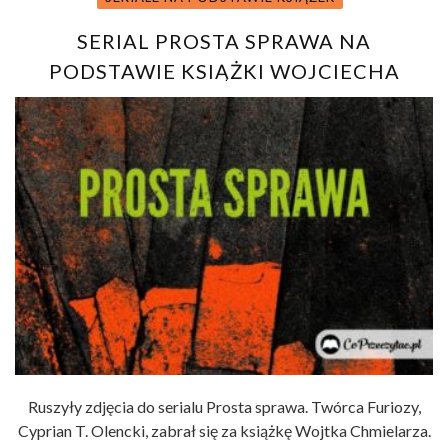
SERIAL PROSTA SPRAWA NA
PODSTAWIE KSIĄŻKI WOJCIECHA
CHMIELARZA – RUSZYŁY ZDJĘCIA
Ruszyły zdjęcia do serialu Prosta sprawa. Twórca Furiozy,
Cyprian T. Olencki, zabrał się za książkę Wojtka Chmielarza.