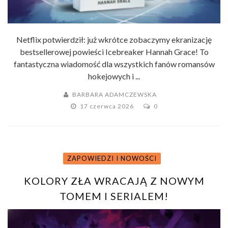
Netflix potwierdził: już wkrótce zobaczymy ekranizację
bestsellerowej powieści Icebreaker Hannah Grace! To
fantastyczna wiadomość dla wszystkich fanów romansów
hokejowych i ...
BARBARA ADAMCZEWSKA
17 czerwca 2026
0
ZAPOWIEDZI I NOWOŚCI
KOLORY ZŁA WRACAJĄ Z NOWYM
TOMEM I SERIALEM!