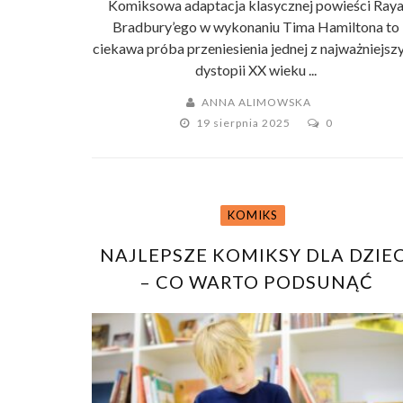
Komiksowa adaptacja klasycznej powieści Ray
Bradbury’ego w wykonaniu Tima Hamiltona to
ciekawa próba przeniesienia jednej z najważniejsz
dystopii XX wieku ...
ANNA ALIMOWSKA
19 sierpnia 2025
0
KOMIKS
NAJLEPSZE KOMIKSY DLA DZIEC
– CO WARTO PODSUNĄĆ
NAJMŁODSZYM CZYTELNIKOM