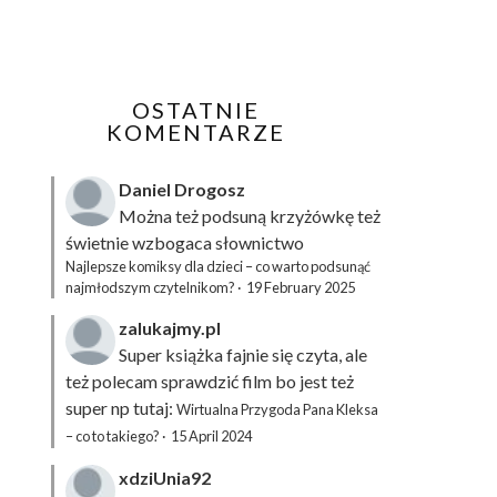
OSTATNIE
KOMENTARZE
Daniel Drogosz
Można też podsuną
krzyżówkę
też
świetnie wzbogaca słownictwo
Najlepsze komiksy dla dzieci – co warto podsunąć
najmłodszym czytelnikom?
·
19 February 2025
zalukajmy.pl
Super książka fajnie się czyta, ale
też polecam sprawdzić film bo jest też
super np tutaj:
Wirtualna Przygoda Pana Kleksa
– co to takiego?
·
15 April 2024
xdziUnia92