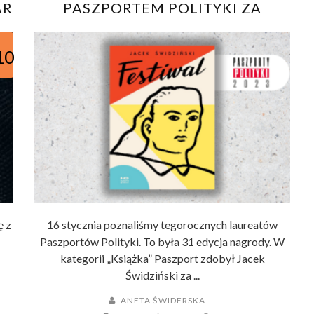
AR
PASZPORTEM POLITYKI ZA
POWIEŚĆ GRAFICZNĄ FESTIWAL
10
ę z
16 stycznia poznaliśmy tegorocznych laureatów
Paszportów Polityki. To była 31 edycja nagrody. W
kategorii „Książka” Paszport zdobył Jacek
Świdziński za ...
ANETA ŚWIDERSKA