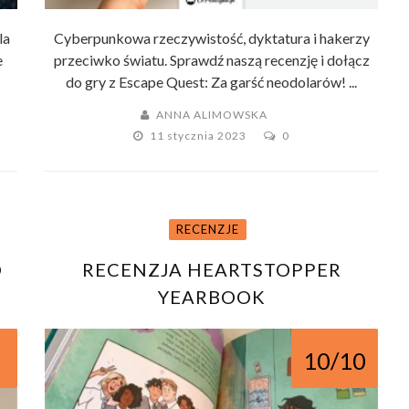
la
Cyberpunkowa rzeczywistość, dyktatura i hakerzy
e
przeciwko światu. Sprawdź naszą recenzję i dołącz
do gry z Escape Quest: Za garść neodolarów! ...
ANNA ALIMOWSKA
11 stycznia 2023
0
RECENZJE
O
RECENZJA HEARTSTOPPER
YEARBOOK
10/10