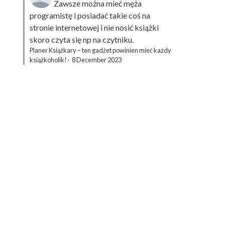
Zawsze można mieć męża
programistę i posiadać takie coś na
stronie internetowej i nie nosić książki
skoro czyta się np na czytniku.
Planer Książkary – ten gadżet powinien mieć każdy
książkoholik!
·
8 December 2023