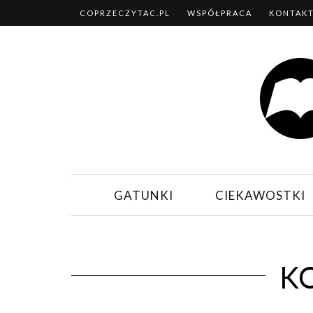
COPRZECZYTAC.PL
WSPÓŁPRACA
KONTAK
GATUNKI
CIEKAWOSTKI
K