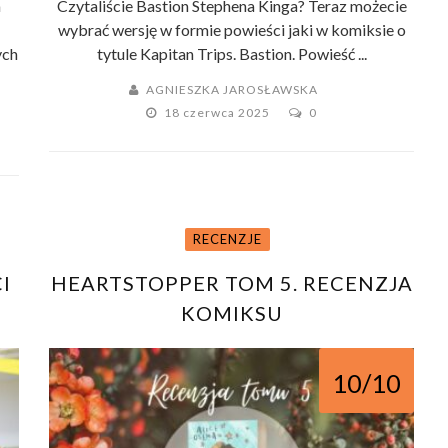
a
Czytaliście Bastion Stephena Kinga? Teraz możecie
wybrać wersję w formie powieści jaki w komiksie o
ych
tytule Kapitan Trips. Bastion. Powieść ...
AGNIESZKA JAROSŁAWSKA
18 czerwca 2025
0
RECENZJE
I
HEARTSTOPPER TOM 5. RECENZJA
KOMIKSU
?
10/10