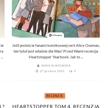
cie
Jeśli jesteście fanami komiksowej serii Alice Oseman,
ra
ten tytuł jest właśnie dla Was! Przed Wami recenzja
..
Heartstopper Yearbook. Jak to ...
ANNA ALIMOWSKA
27 grudnia 2022
0
RECENZJE
L?
HEARTSTOPPER TOM 4. RECENZJA