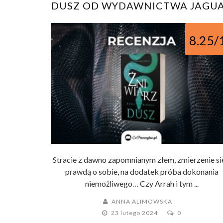
DUSZ OD WYDAWNICTWA JAGU
8.25/
Stracie z dawno zapomnianym złem, zmierzenie si
prawdą o sobie, na dodatek próba dokonania
niemożliwego… Czy Arrah i tym ...
ANNA ALIMOWSKA
23 lutego 2024
0