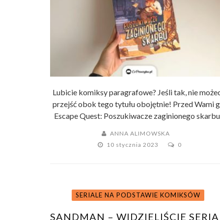
Lubicie komiksy paragrafowe? Jeśli tak, nie może
przejść obok tego tytułu obojętnie! Przed Wami g
Escape Quest: Poszukiwacze zaginionego skarbu .
ANNA ALIMOWSKA
10 stycznia 2023
0
SERIALE NA PODSTAWIE KOMIKSÓW
SANDMAN – WIDZIELIŚCIE SERIA