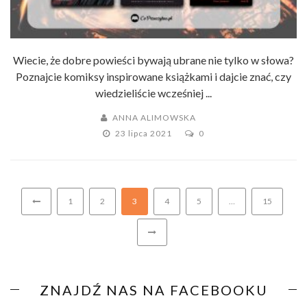
Wiecie, że dobre powieści bywają ubrane nie tylko w słowa?
Poznajcie komiksy inspirowane książkami i dajcie znać, czy
wiedzieliście wcześniej ...
ANNA ALIMOWSKA
23 lipca 2021
0
1
2
3
4
5
…
15
ZNAJDŹ NAS NA FACEBOOKU