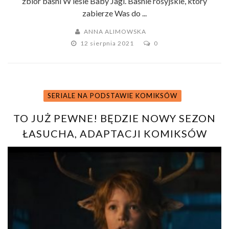
zbiór baśni W lesie Baby Jagi. Baśnie rosyjskie, który
zabierze Was do ...
ANNA ALIMOWSKA
12 sierpnia 2021
0
SERIALE NA PODSTAWIE KOMIKSÓW
TO JUŻ PEWNE! BĘDZIE NOWY SEZON
ŁASUCHA, ADAPTACJI KOMIKSÓW
JEFFA LEMIRE