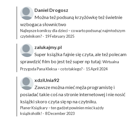
Daniel Drogosz
Można też podsuną
krzyżówkę
też świetnie
wzbogaca słownictwo
Najlepsze komiksy dla dzieci – co warto podsunąć najmłodszym
czytelnikom?
·
19 February 2025
zalukajmy.pl
Super książka fajnie się czyta, ale też polecam
sprawdzić film bo jest też super np tutaj:
Wirtualna
Przygoda Pana Kleksa – co to takiego?
·
15 April 2024
xdziUnia92
Zawsze można mieć męża programistę i
posiadać takie coś na stronie internetowej i nie nosić
książki skoro czyta się np na czytniku.
Planer Książkary – ten gadżet powinien mieć każdy
książkoholik!
·
8 December 2023