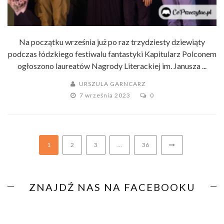
Na początku września już po raz trzydziesty dziewiąty
podczas łódzkiego festiwalu fantastyki Kapitularz Polconem
ogłoszono laureatów Nagrody Literackiej im. Janusza ...
URSZULA GARNCARZ
7 września 2023
0
1
2
3
…
36
ZNAJDŹ NAS NA FACEBOOKU