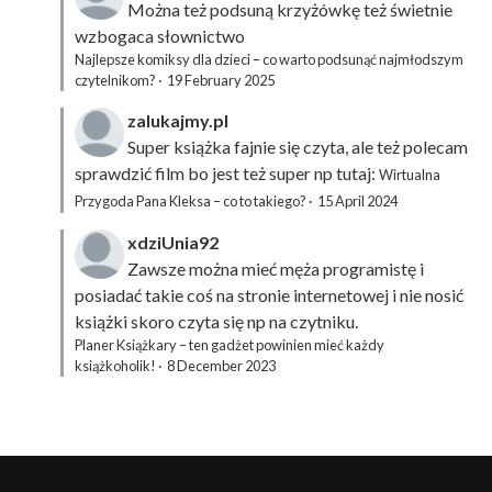
Można też podsuną
krzyżówkę
też świetnie
wzbogaca słownictwo
Najlepsze komiksy dla dzieci – co warto podsunąć najmłodszym
czytelnikom?
·
19 February 2025
zalukajmy.pl
Super książka fajnie się czyta, ale też polecam
sprawdzić film bo jest też super np tutaj:
Wirtualna
Przygoda Pana Kleksa – co to takiego?
·
15 April 2024
xdziUnia92
Zawsze można mieć męża programistę i
posiadać takie coś na stronie internetowej i nie nosić
książki skoro czyta się np na czytniku.
Planer Książkary – ten gadżet powinien mieć każdy
książkoholik!
·
8 December 2023