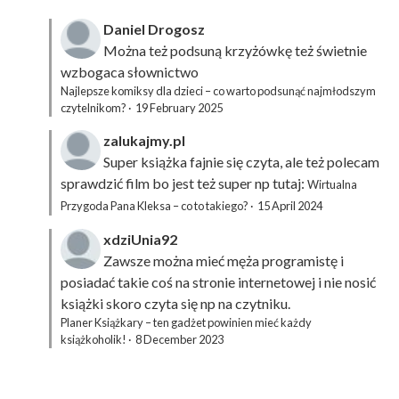
Daniel Drogosz
Można też podsuną
krzyżówkę
też świetnie
wzbogaca słownictwo
Najlepsze komiksy dla dzieci – co warto podsunąć najmłodszym
czytelnikom?
·
19 February 2025
zalukajmy.pl
Super książka fajnie się czyta, ale też polecam
sprawdzić film bo jest też super np tutaj:
Wirtualna
Przygoda Pana Kleksa – co to takiego?
·
15 April 2024
xdziUnia92
Zawsze można mieć męża programistę i
posiadać takie coś na stronie internetowej i nie nosić
książki skoro czyta się np na czytniku.
Planer Książkary – ten gadżet powinien mieć każdy
książkoholik!
·
8 December 2023