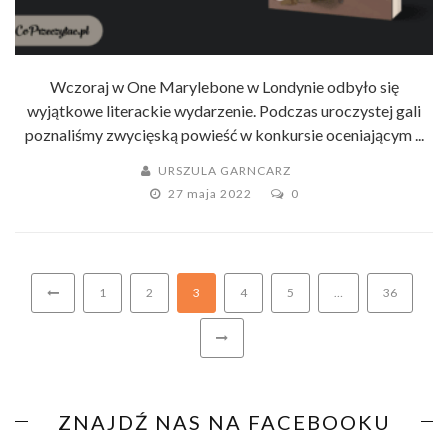
Wczoraj w One Marylebone w Londynie odbyło się
wyjątkowe literackie wydarzenie. Podczas uroczystej gali
poznaliśmy zwycięską powieść w konkursie oceniającym ...
URSZULA GARNCARZ
27 maja 2022
0
1
2
3
4
5
…
36
ZNAJDŹ NAS NA FACEBOOKU