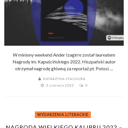
W miniony weekend Ander Izagirre został laureatem
Nagrody im. Kapuścińskiego 2022. Hiszpański autor
otrzymał nagrodę główną za reportaż pt. Potosí. ...
KATARZYNA STACHURA
3 czerwca 2022
0
WYDARZENIA LITERACKIE
NAGRODA WIELKIEGO KALIBRU 2022 –