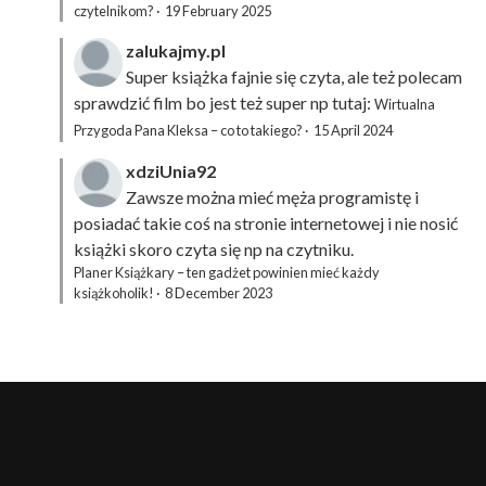
czytelnikom?
·
19 February 2025
zalukajmy.pl
Super książka fajnie się czyta, ale też polecam
sprawdzić film bo jest też super np tutaj:
Wirtualna
Przygoda Pana Kleksa – co to takiego?
·
15 April 2024
xdziUnia92
Zawsze można mieć męża programistę i
posiadać takie coś na stronie internetowej i nie nosić
książki skoro czyta się np na czytniku.
Planer Książkary – ten gadżet powinien mieć każdy
książkoholik!
·
8 December 2023