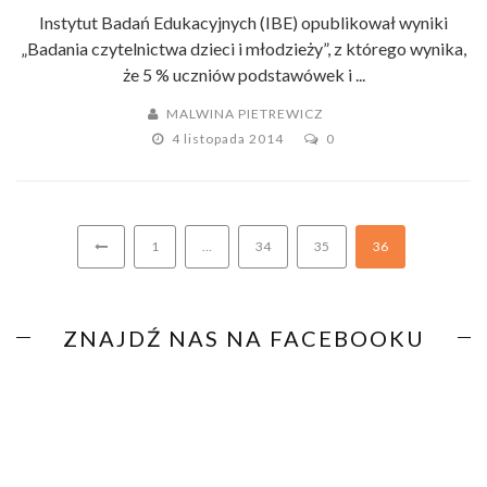
Instytut Badań Edukacyjnych (IBE) opublikował wyniki
„Badania czytelnictwa dzieci i młodzieży”, z którego wynika,
że 5 % uczniów podstawówek i ...
MALWINA PIETREWICZ
4 listopada 2014
0
1
…
34
35
36
ZNAJDŹ NAS NA FACEBOOKU