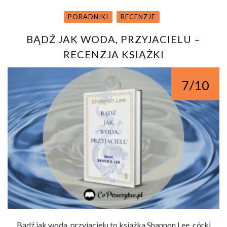
PORADNIKI
RECENZJE
BĄDŹ JAK WODA, PRZYJACIELU –
RECENZJA KSIĄŻKI
7/10
Bądź jak woda, przyjacielu to książka Shannon Lee, córki