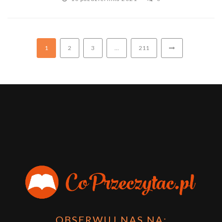
1
2
3
…
211
OBSERWUJ NAS NA: