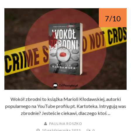
7/10
Wokół zbrodni to książka Marioli Kłodawskiej, autorki
popularnego na YouTube profilu pt. Kartoteka. Intrygują was
zbrodnie? Jesteście ciekawi, dlaczego ktoś ...
PAULINA ROSZKO
10 października 2021
0