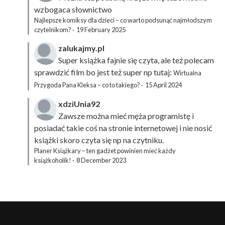
wzbogaca słownictwo
Najlepsze komiksy dla dzieci – co warto podsunąć najmłodszym
czytelnikom?
·
19 February 2025
zalukajmy.pl
Super książka fajnie się czyta, ale też polecam
sprawdzić film bo jest też super np tutaj:
Wirtualna
Przygoda Pana Kleksa – co to takiego?
·
15 April 2024
xdziUnia92
Zawsze można mieć męża programistę i
posiadać takie coś na stronie internetowej i nie nosić
książki skoro czyta się np na czytniku.
Planer Książkary – ten gadżet powinien mieć każdy
książkoholik!
·
8 December 2023