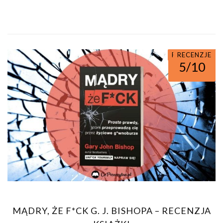
PORADNIKI
RECENZJE
5/10
MĄDRY, ŻE F*CK G. J. BISHOPA – RECENZJA