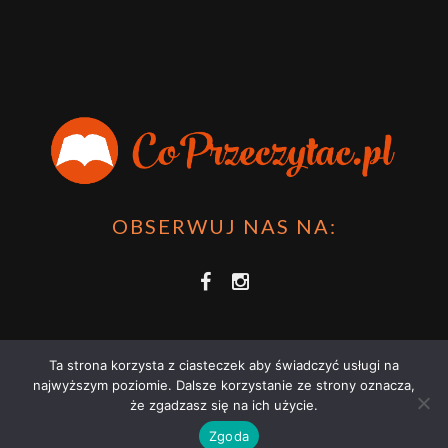
OBSERWUJ NAS NA:
Ta strona korzysta z ciasteczek aby świadczyć usługi na
najwyższym poziomie. Dalsze korzystanie ze strony oznacza,
że zgadzasz się na ich użycie.
COPRZECZYTAĆ.PL 2021 | STRONA WYKORZYSTUJE PLIKI COOKIES |
Zgoda
ZAPOZNAJ SIĘ Z
POLITYKĄ PRYWATNOŚCI