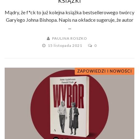
KSIĄŻKI
Mądry, że f*ck to już kolejna książka bestsellerowego twórcy
Gary’ego Johna Bishopa. Napis na okładce sugeruje, że autor
...
PAULINA ROSZKO
15 listopada 2021
0
ZAPOWIEDZI I NOWOŚCI