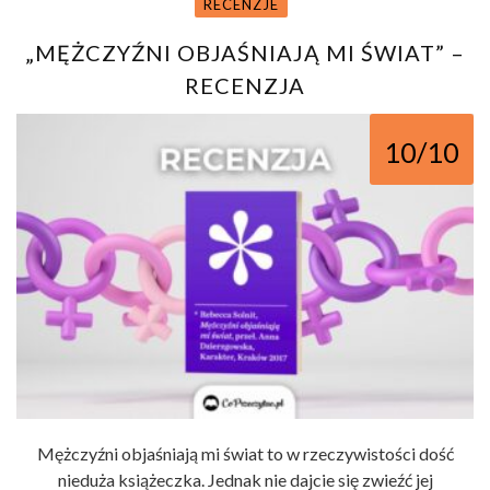
RECENZJE
„MĘŻCZYŹNI OBJAŚNIAJĄ MI ŚWIAT” –
RECENZJA
10/10
Mężczyźni objaśniają mi świat to w rzeczywistości dość
nieduża książeczka. Jednak nie dajcie się zwieźć jej