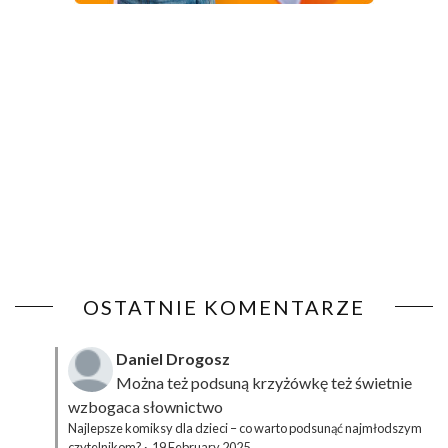
OSTATNIE KOMENTARZE
Daniel Drogosz
Można też podsuną
krzyżówkę
też świetnie
wzbogaca słownictwo
Najlepsze komiksy dla dzieci – co warto podsunąć najmłodszym
czytelnikom?
·
19 February 2025