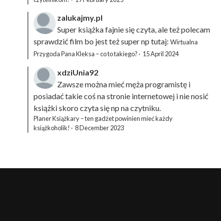
zalukajmy.pl
Super książka fajnie się czyta, ale też polecam
sprawdzić film bo jest też super np tutaj:
Wirtualna
Przygoda Pana Kleksa – co to takiego?
·
15 April 2024
xdziUnia92
Zawsze można mieć męża programistę i
posiadać takie coś na stronie internetowej i nie nosić
książki skoro czyta się np na czytniku.
Planer Książkary – ten gadżet powinien mieć każdy
książkoholik!
·
8 December 2023