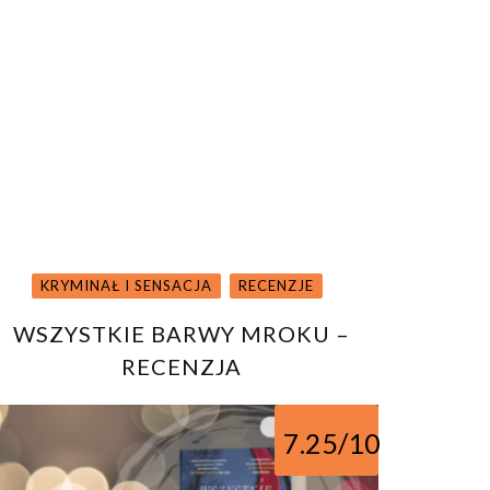
KRYMINAŁ I SENSACJA
RECENZJE
WSZYSTKIE BARWY MROKU –
RECENZJA
7.25/10