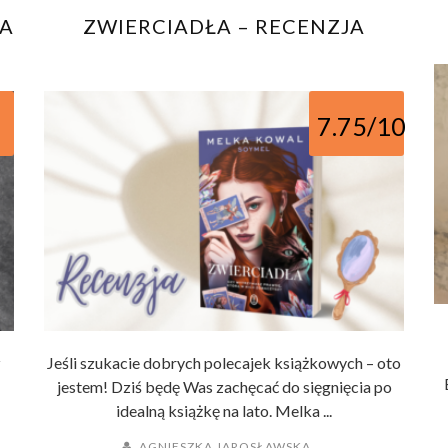
JA
ZWIERCIADŁA – RECENZJA
7.75/10
z
Jeśli szukacie dobrych polecajek książkowych – oto
jestem! Dziś będę Was zachęcać do sięgnięcia po
idealną książkę na lato. Melka ...
AGNIESZKA JAROSŁAWSKA