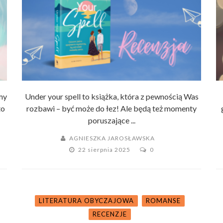
my
Under your spell to książka, która z pewnością Was
to
rozbawi – być może do łez! Ale będą też momenty
poruszające ...
AGNIESZKA JAROSŁAWSKA
22 sierpnia 2025
0
LITERATURA OBYCZAJOWA
ROMANSE
RECENZJE