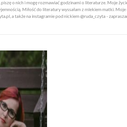
ę, piszę o nich i mogę rozmawiać godzinami o literaturze. Moje życ
zyjemnością. Miłość do literatury wyssałam z mlekiem matki. Moje
ta.pl, a także na instagramie pod nickiem @ruda_czyta - zapraszam