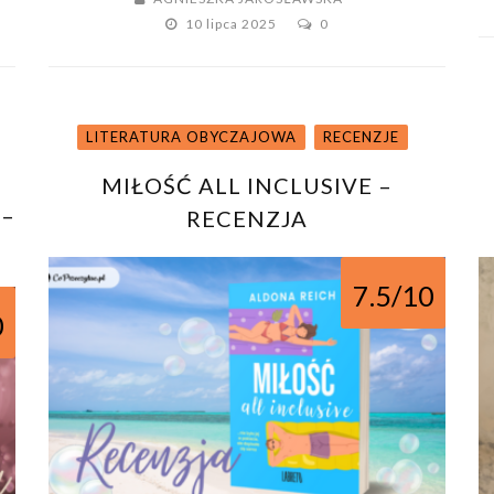
10 lipca 2025
0
LITERATURA OBYCZAJOWA
RECENZJE
MIŁOŚĆ ALL INCLUSIVE –
 –
RECENZJA
7.5/10
0