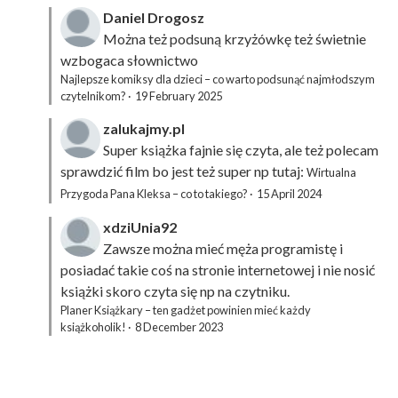
Daniel Drogosz
Można też podsuną
krzyżówkę
też świetnie
wzbogaca słownictwo
Najlepsze komiksy dla dzieci – co warto podsunąć najmłodszym
czytelnikom?
·
19 February 2025
zalukajmy.pl
Super książka fajnie się czyta, ale też polecam
sprawdzić film bo jest też super np tutaj:
Wirtualna
Przygoda Pana Kleksa – co to takiego?
·
15 April 2024
xdziUnia92
Zawsze można mieć męża programistę i
posiadać takie coś na stronie internetowej i nie nosić
książki skoro czyta się np na czytniku.
Planer Książkary – ten gadżet powinien mieć każdy
książkoholik!
·
8 December 2023