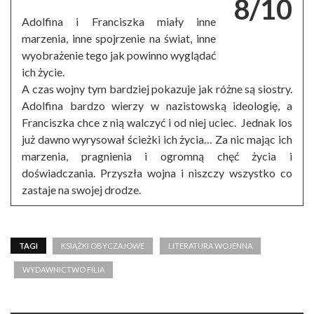
8/10
Adolfina i Franciszka miały inne
marzenia, inne spojrzenie na świat, inne
wyobrażenie tego jak powinno wyglądać
ich życie.
A czas wojny tym bardziej pokazuje jak różne są siostry.
Adolfina bardzo wierzy w nazistowską ideologię, a
Franciszka chce z nią walczyć i od niej uciec. Jednak los
już dawno wyrysował ścieżki ich życia… Za nic mając ich
marzenia, pragnienia i ogromną chęć życia i
doświadczania. Przyszła wojna i niszczy wszystko co
zastaje na swojej drodze.
TAGI
KSIĄŻKI OBYCZAJOWE
LITERATURA WOJENNA
WYDAWNICTWO FILIA