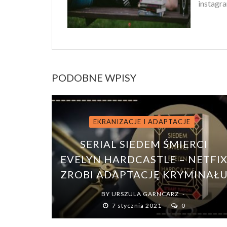
instagra
PODOBNE WPISY
EKRANIZACJE I ADAPTACJE
SERIAL SIEDEM ŚMIERCI
EVELYN HARDCASTLE – NETFI
ZROBI ADAPTACJĘ KRYMINAŁ
BY
URSZULA GARNCARZ
7 stycznia 2021
0