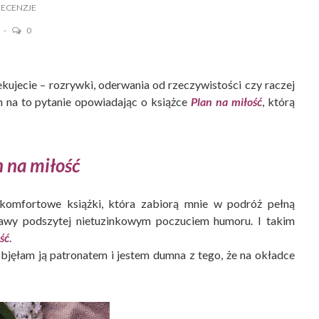
 RECENZJE
5
0
kujecie – rozrywki, oderwania od rzeczywistości czy raczej
m na to pytanie opowiadając o książce
Plan na miłość
, którą
n na miłość
komfortowe książki, która zabiorą mnie w podróż pełną
bawy podszytej nietuzinkowym poczuciem humoru. I takim
ść
.
bjęłam ją patronatem i jestem dumna z tego, że na okładce