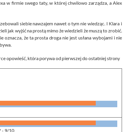
lexa w firmie swego taty, w której chwilowo zarządza, a Alex
rzebowali siebie nawzajem nawet o tym nie wiedząc. I Klara i
ieli jak wyjść na prostą mimo że wiedzieli że muszą to zrobić.
e oznacza, że ta prosta droga nie jest usłana wybojami i nie
 bywa.
rce opowieść, która porywa od pierwszej do ostatniej strony
? -
9/10