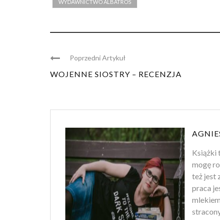
WYDAWNICTWO ALBATROS
Poprzedni Artykuł
WOJENNE SIOSTRY – RECENZJA
AGNIE
Książki 
mogę ro
też jest
praca je
mlekiem
stracony