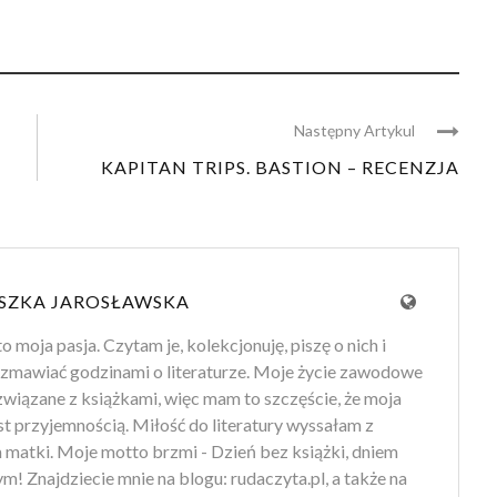
Następny Artykul
KAPITAN TRIPS. BASTION – RECENZJA
SZKA JAROSŁAWSKA
to moja pasja. Czytam je, kolekcjonuję, piszę o nich i
zmawiać godzinami o literaturze. Moje życie zawodowe
 związane z książkami, więc mam to szczęście, że moja
st przyjemnością. Miłość do literatury wyssałam z
 matki. Moje motto brzmi - Dzień bez książki, dniem
m! Znajdziecie mnie na blogu: rudaczyta.pl, a także na