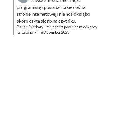
Zawsze można mieć męża
programistę i posiadać takie coś na
stronie internetowej i nie nosić książki
skoro czyta się np na czytniku.
Planer Książkary – ten gadżet powinien mieć każdy
książkoholik!
·
8 December 2023