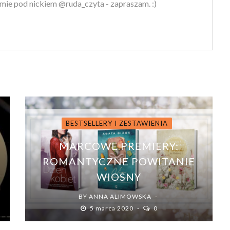
mie pod nickiem @ruda_czyta - zapraszam. :)
BESTSELLERY I ZESTAWIENIA
MARCOWE PREMIERY:
X
ROMANTYCZNE POWITANIE
U
WIOSNY
BY
ANNA ALIMOWSKA
5 marca 2020
0