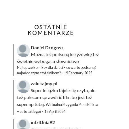
OSTATNIE
KOMENTARZE
Daniel Drogosz
Można też podsuną
krzyżówkę
też
świetnie wzbogaca słownictwo
Najlepsze komiksy dla dzieci – co warto podsunąć
najmłodszym czytelnikom?
·
19 February 2025
zalukajmy.pl
Super książka fajnie się czyta, ale
też polecam sprawdzić film bo jest też
super np tutaj:
Wirtualna Przygoda Pana Kleksa
– co to takiego?
·
15 April 2024
xdziUnia92