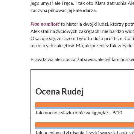
jego umysł ale i ręce. I tak oto Klara zatrudnia A
zaczyna pilnować jej kalendarza.
Plan na miłość
to historia dwójki ludzi, którzy pot
Alex stali na życiowych zakrętach i nie bardzo widz
Okazuje się, że razem było to dużo prostsze. Co ni
ma ostrych zakrętów. Ma, ale przecież tak w życiu
Prawdziwa ale urocza, zabawna, ale też łamiąca se
Ocena Rudej
Jak mocno książka mnie wciągnęła? -
9/10
Jak oceniam styl pisania, język i warsztat autora