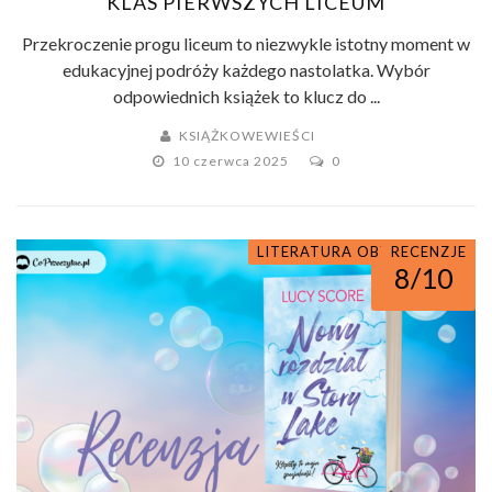
KLAS PIERWSZYCH LICEUM
Przekroczenie progu liceum to niezwykle istotny moment w
edukacyjnej podróży każdego nastolatka. Wybór
odpowiednich książek to klucz do ...
KSIĄŻKOWEWIEŚCI
10 czerwca 2025
0
LITERATURA OBYCZAJOWA
ROMANSE
RECENZJE
8/10