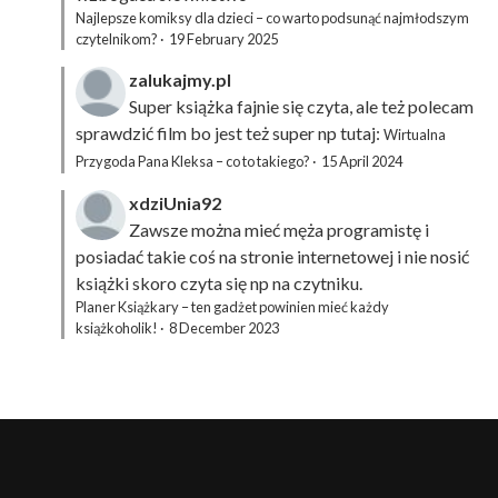
Najlepsze komiksy dla dzieci – co warto podsunąć najmłodszym
czytelnikom?
·
19 February 2025
zalukajmy.pl
Super książka fajnie się czyta, ale też polecam
sprawdzić film bo jest też super np tutaj:
Wirtualna
Przygoda Pana Kleksa – co to takiego?
·
15 April 2024
xdziUnia92
Zawsze można mieć męża programistę i
posiadać takie coś na stronie internetowej i nie nosić
książki skoro czyta się np na czytniku.
Planer Książkary – ten gadżet powinien mieć każdy
książkoholik!
·
8 December 2023