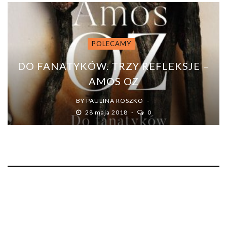
POLECAMY
DO FANATYKÓW. TRZY REFLEKSJE –
AMOS OZ
BY
PAULINA ROSZKO
28 maja 2018
0