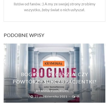
listów od fanów. :) A my ze swojej strony zrobimy
wszystko, żeby świat o nich usłyszał.
PODOBNE WPISY
KRYMINAŁ
BOGINIE – RECENZJA. CZY
POWTÓRZY SUKCES PACJENTKI?
BY
ANNA PODURGIEL
25 października 2021
0