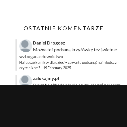
OSTATNIE KOMENTARZE
Daniel Drogosz
Można też podsuną
krzyżówkę
też świetnie
wzbogaca słownictwo
Najlepsze komiksy dla dzieci – co warto podsunąć najmłodszym
czytelnikom?
·
19 February 2025
zalukajmy.pl
Super książka fajnie się czyta, ale też polecam
sprawdzić film bo jest też super np tutaj:
Wirtualna
Przygoda Pana Kleksa – co to takiego?
·
15 April 2024
xdziUnia92
Zawsze można mieć męża programistę i
posiadać takie coś na stronie internetowej i nie nosić