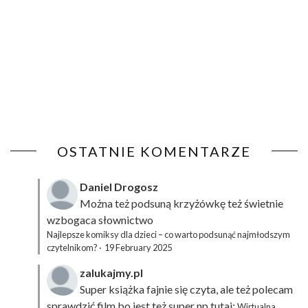
OSTATNIE KOMENTARZE
Daniel Drogosz
Można też podsuną
krzyżówkę
też świetnie
wzbogaca słownictwo
Najlepsze komiksy dla dzieci – co warto podsunąć najmłodszym
czytelnikom?
·
19 February 2025
zalukajmy.pl
Super książka fajnie się czyta, ale też polecam
sprawdzić film bo jest też super np tutaj:
Wirtualna