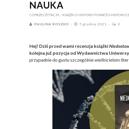
NAUKA
COPRZECZYTAC.PL
- KSIĄŻKI O HISTORII I POWIEŚCI HISTORYC
PAULINA ROSZKO
5 grudnia 2021
0
Hej! Dziś przed wami recenzja książki
Niedostos
kolejna już pozycja od Wydawnictwa Uniwersyte
przypadnie do gustu szczególnie wielbicielom lite