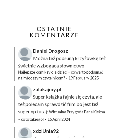
OSTATNIE
KOMENTARZE
Daniel Drogosz
Można też podsuną
krzyżówkę
też
świetnie wzbogaca słownictwo
Najlepsze komiksy dla dzieci – co warto podsunąć
najmłodszym czytelnikom?
·
19 February 2025
zalukajmy.pl
Super książka fajnie się czyta, ale
też polecam sprawdzić film bo jest też
super np tutaj:
Wirtualna Przygoda Pana Kleksa
– co to takiego?
·
15 April 2024
xdziUnia92