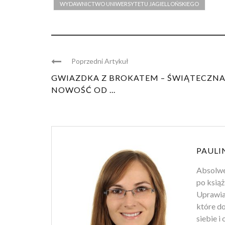
WYDAWNICTWO UNIWERSYTETU JAGIELLOŃSKIEGO
Poprzedni Artykuł
GWIAZDKA Z BROKATEM – ŚWIĄTECZN
NOWOŚĆ OD ...
PAULI
Absolwen
po książ
Uprawiam
które d
siebie i