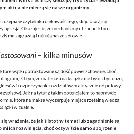
manentnym stresie czy siedzący tryb życia – ewolucja
zym aktualnie mierzą się nasze organizmy.
czepia w czytelniku ciekawość tego, skąd biorą się
y agresja. Okazuje się, że mechanizmy obronne, które
dziś mu zagrażają i rujnują nasze zdrowie.
dostosowani
– kilka minusów
iektóre wątki potraktowane są dość powierzchownie, choć
liografię. O tym, że materiału na książkę nie było zbyt dużo,
ginesów i rozpoczynanie rozdziałów praktycznie od połowy
 przypisów). Jak na tytuł z takim potencjałem to naprawdę
formie, która na maksa wyczerpuje miejsce rzetelną wiedzą,
siążki wizualnie.
ię wrażenia, że jakiś istotny temat lub zagadnienie są
mi ich rozwinięcia, choć oczywiście samo spojrzenie