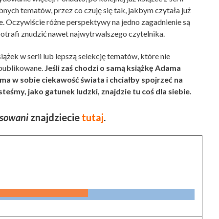
nych tematów, przez co czuję się tak, jakbym czytała już
ie. Oczywiście różne perspektywy na jedno zagadnienie są
otrafi znudzić nawet najwytrwalszego czytelnika.
żek w serii lub lepszą selekcję tematów, które nie
opublikowane.
Jeśli zaś chodzi o samą książkę Adama
ma w sobie ciekawość świata i chciałby spojrzeć na
teśmy, jako gatunek ludzki, znajdzie tu coś dla siebie.
osowani
znajdziecie
tutaj
.