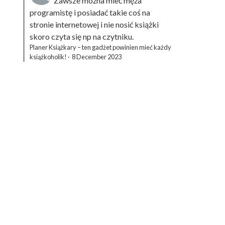
Zawsze można mieć męża
programistę i posiadać takie coś na
stronie internetowej i nie nosić książki
skoro czyta się np na czytniku.
Planer Książkary – ten gadżet powinien mieć każdy
książkoholik!
·
8 December 2023