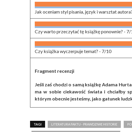
Jak oceniam styl pisania, język i warsztat autora
Czy warto przeczytać tę książkę ponownie? -
7/
Czy książka wyczerpuje temat? -
7/10
Fragment recenzji
Jeśli zaś chodzi o samą książkę Adama Hurta
ma w sobie ciekawość świata i chciałby sp
którym obecnie jesteśmy, jako gatunek ludzki,
TAGI
LITERATURA FAKTU - PRAWDZIWE HISTORIE
PO