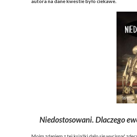
autora na dane kwestie było ciekawe.
Niedostosowani. Dlaczego ewo
Moim zdaniem z tej książki dało się wycisnąć zdecy