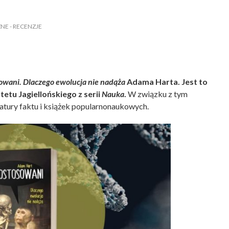
ZNE
- RECENZJE
owani. Dlaczego ewolucja nie nadąża
Adama Harta. Jest to
tu Jagiellońskiego z serii
Nauka
.
W związku z tym
ratury faktu i książek popularnonaukowych.