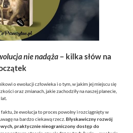
wolucja nie nadąża
– kilka słów na
oczątek
wi o ewolucji człowieka i o tym, w jakim jej miejscu się
kości oraz zmianach, jakie zachodziły na naszej planecie,
lat.
aktu, że ewolucja to proces powolny i rozciągnięty w
 uwagę na bardzo ciekawą rzecz.
Błyskawiczny rozwój
wych, praktycznie nieograniczony dostęp do