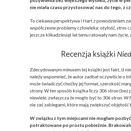
pożywienia bez większego wysiłku, życie w per
nie miała czasu przystosować nas do tego, z c
To ciekawa perspektywa i Hart z powodzeniem zasz
współczesne problemy człowieka: otyłość, stres cz
jeszcze kilkadziesiąt lat temu ratowały nam życie, 
Recenzja książki
Nie
Zdecydowanym minusem tej książki jest fakt, iż n
należy wspomnieć, że autor zadbał oczywiście o bib
może świadczyć choćby jej format, szerokość mar
strony. W ten sposób książka liczy 306 stron (bez
niewiele, zwłaszcza że mogło być to 306 stron. W 
nie zaś zabiegami, które mają zwiększyć objętość k
W związku z tym miejscami nie mogłam pozbyć s
potraktowane po prostu pobieżnie. Brakowało 