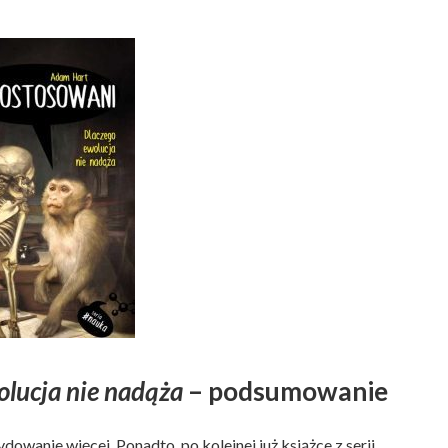
lucja nie nadąża
– podsumowanie
dowanie więcej. Ponadto, po kolejnej już książce z serii