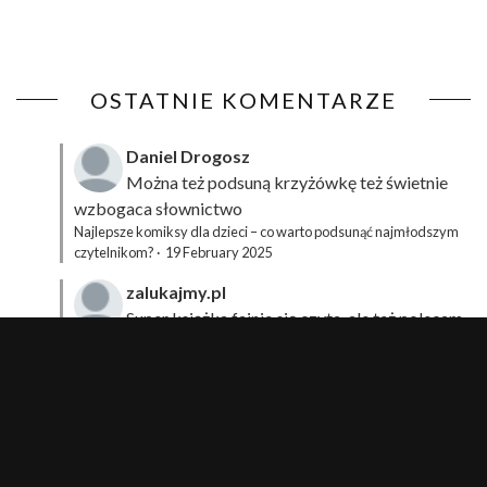
OSTATNIE KOMENTARZE
Daniel Drogosz
Można też podsuną
krzyżówkę
też świetnie
wzbogaca słownictwo
Najlepsze komiksy dla dzieci – co warto podsunąć najmłodszym
czytelnikom?
·
19 February 2025
zalukajmy.pl
Super książka fajnie się czyta, ale też polecam
sprawdzić film bo jest też super np tutaj:
Wirtualna
Przygoda Pana Kleksa – co to takiego?
·
15 April 2024
xdziUnia92
Zawsze można mieć męża programistę i
posiadać takie coś na stronie internetowej i nie nosić