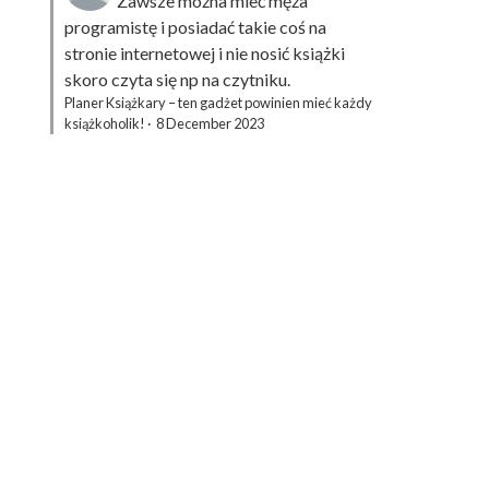
Zawsze można mieć męża
programistę i posiadać takie coś na
stronie internetowej i nie nosić książki
skoro czyta się np na czytniku.
Planer Książkary – ten gadżet powinien mieć każdy
książkoholik!
·
8 December 2023