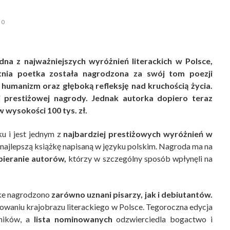
0
na z najważniejszych wyróżnień literackich w Polsce,
letnia poetka została nagrodzona za swój tom poezji
 humanizm oraz głęboką refleksję nad kruchością życia.
ej prestiżowej nagrody. Jednak autorka dopiero teraz
 wysokości 100 tys. zł.
u i jest jednym z
najbardziej prestiżowych wyróżnień w
a najlepszą książkę napisaną w języku polskim. Nagroda ma na
pieranie autorów,
którzy w szczególny sposób wpłynęli na
ike nagrodzono
zarówno uznani pisarzy, jak i debiutantów.
ałtowaniu krajobrazu literackiego w Polsce. Tegoroczna edycja
ników, a
lista nominowanych
odzwierciedla bogactwo i