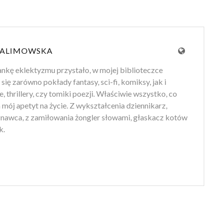
 ALIMOWSKA
ankę eklektyzmu przystało, w mojej biblioteczce
 się zarówno pokłady fantasy, sci-fi, komiksy, jak i
e, thrillery, czy tomiki poezji. Właściwie wszystko, co
mój apetyt na życie. Z wykształcenia dziennikarz,
znawca, z zamiłowania żongler słowami, głaskacz kotów
k.