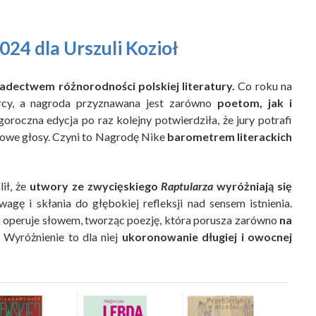
24 dla Urszuli Kozioł
adectwem różnorodności polskiej literatury.
Co roku na
wórcy, a nagroda przyznawana jest zarówno
poetom, jak i
oroczna edycja po raz kolejny potwierdziła, że jury potrafi
owe głosy. Czyni to Nagrodę Nike
barometrem literackich
ił, że
utwory ze zwycięskiego
Raptularza
wyróżniają się
agę i skłania do głębokiej refleksji nad sensem istnienia.
 operuje słowem, tworząc poezję, która porusza zarówno
na
Wyróżnienie to dla niej
ukoronowanie długiej i owocnej