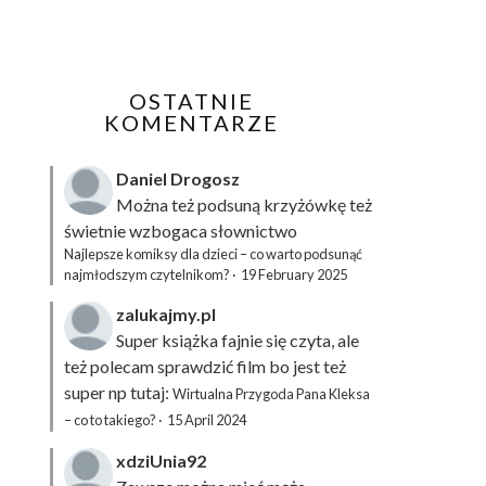
OSTATNIE
KOMENTARZE
Daniel Drogosz
Można też podsuną
krzyżówkę
też
świetnie wzbogaca słownictwo
Najlepsze komiksy dla dzieci – co warto podsunąć
najmłodszym czytelnikom?
·
19 February 2025
zalukajmy.pl
Super książka fajnie się czyta, ale
też polecam sprawdzić film bo jest też
super np tutaj:
Wirtualna Przygoda Pana Kleksa
– co to takiego?
·
15 April 2024
xdziUnia92