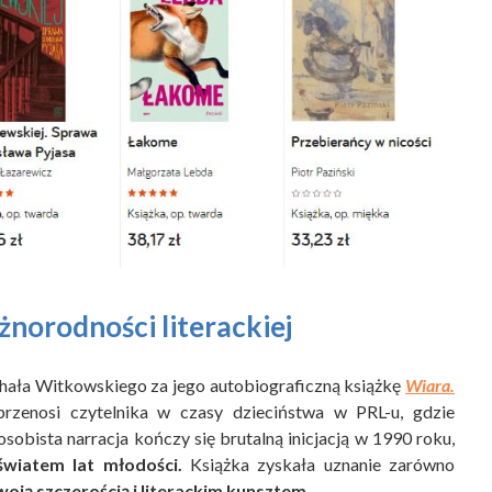
żnorodności literackiej
chała Witkowskiego za jego autobiograficzną książkę
Wiara.
rzenosi czytelnika w czasy dzieciństwa w PRL-u, gdzie
osobista narracja kończy się brutalną inicjacją w 1990 roku,
światem lat młodości.
Książka zyskała uznanie zarówno
woją szczerością i literackim kunsztem.