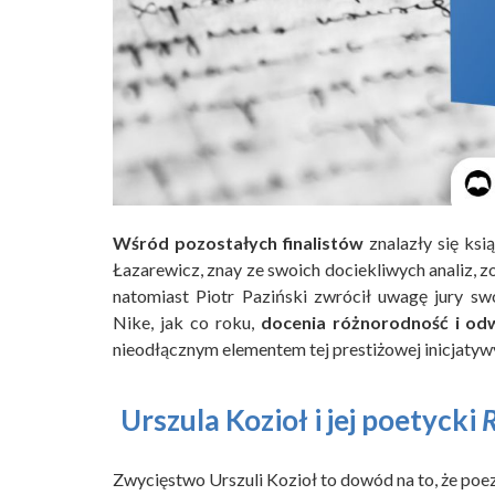
Wśród pozostałych finalistów
znalazły się ksi
Łazarewicz, znay ze swoich dociekliwych analiz, 
natomiast Piotr Paziński zwrócił uwagę jury s
Nike, jak co roku,
docenia różnorodność i o
nieodłącznym elementem tej prestiżowej inicjatyw
Urszula Kozioł i jej poetycki
R
Zwycięstwo Urszuli Kozioł to dowód na to, że poe