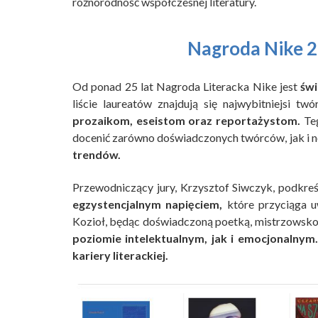
różnorodność współczesnej literatury.
Nagroda Nike 20
Od ponad 25 lat Nagroda Literacka Nike jest
świ
liście laureatów znajdują się najwybitniejsi t
prozaikom, eseistom oraz reportażystom.
Teg
docenić zarówno doświadczonych twórców, jak i n
trendów.
Przewodniczący jury, Krzysztof Siwczyk, podkreśl
egzystencjalnym napięciem,
które przyciąga uw
Kozioł, będąc doświadczoną poetką, mistrzowsko
poziomie intelektualnym, jak i emocjonalnym.
kariery literackiej.