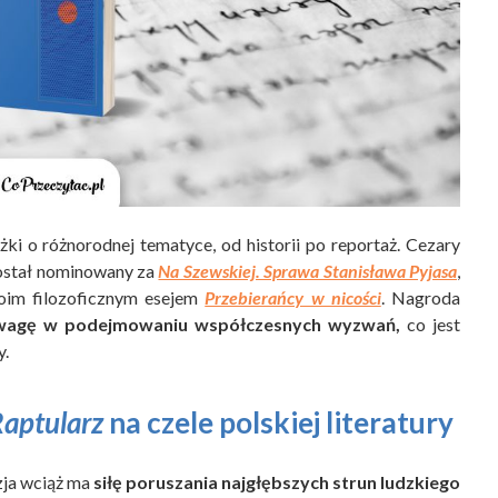
ążki o różnorodnej tematyce, od historii po reportaż. Cezary
został nominowany za
Na Szewskiej. Sprawa Stanisława Pyjasa
,
woim filozoficznym esejem
Przebierańcy w nicości
. Nagroda
dwagę w podejmowaniu współczesnych wyzwań,
co jest
y.
aptularz
na czele polskiej literatury
zja wciąż ma
siłę poruszania najgłębszych strun ludzkiego