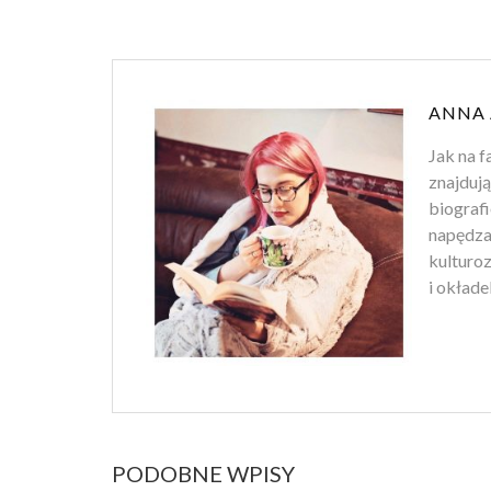
ANNA
Jak na f
znajdują
biografi
napędza 
kulturo
i okłade
PODOBNE WPISY