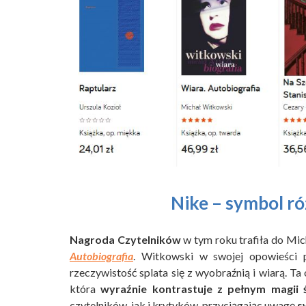
Nike – symbol ró
Nagroda Czytelników
w tym roku trafiła do Mi
Autobiografia
. Witkowski w swojej opowieści p
rzeczywistość splata się z wyobraźnią i wiarą. Ta 
która
wyraźnie kontrastuje z pełnym magii 
czytelników, jak i krytyków, przyciągając uwagę
s