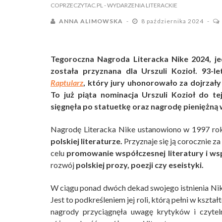
COPRZECZYTAC.PL
- WYDARZENIA LITERACKIE
ANNA ALIMOWSKA
8 października 2024
Tegoroczna Nagroda Literacka Nike 2024, jed
została przyznana dla Urszuli Kozioł. 93-
Raptularz
, który jury uhonorowało za dojrzały
To już piąta nominacja Urszuli Kozioł do t
sięgnęła po statuetkę oraz nagrodę pieniężną w
Nagrodę Literacka Nike ustanowiono w 1997 rok
polskiej literaturze.
Przyznaje się ją corocznie z
celu
promowanie współczesnej literatury i ws
rozwój
polskiej prozy, poezji czy eseistyki.
W ciągu ponad dwóch dekad swojego istnienia N
Jest to podkreśleniem jej roli, którą pełni w kszt
nagrody przyciągnęła uwagę krytyków i czytel