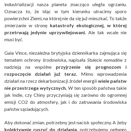
industrializacji nasza planeta znacząco uległa ogrzaniu.
Oznacza to, że idąc w tym kierunku utracimy sporo
powierzchni Ziemi, na której nie da się już mieszkać. To także
zmierzanie w stronę
katastrofy ekologicznej, w której
przetrwają jedynie uprzywilejowani.
Ale tak wcale nie
musi być.
Gaia Vince, niezależna brytyjska dziennikarka zajmująca się
tematem ochrony środowiska, napisała
Stulecie nomadów
z
nadzieją na wspólne
przyjrzenie się prognozom i
rozpoczęcie działań już teraz.
Mimo wprowadzenia
działań na rzecz dekarbonizacji źródeł energii
wiele państw
nie przestrzega wytycznych.
W ten sposób państwa takie
jak Indie, czy Chiny przyczyniają się zarówno do ogromnej
emisji CO2 do atmosfery, jak i do zatruwania środowiska
państw sąsiadujących.
Aby dokonać zmian, potrzebny jest nacisk społeczny. A żeby
kolektywnie ruszyć do działania,
potrzebujemy pełnego