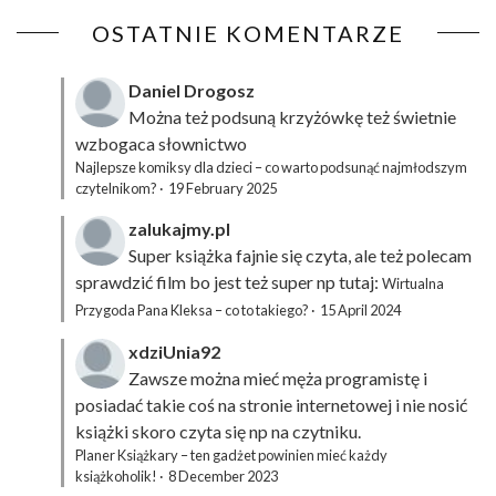
OSTATNIE KOMENTARZE
Daniel Drogosz
Można też podsuną
krzyżówkę
też świetnie
wzbogaca słownictwo
Najlepsze komiksy dla dzieci – co warto podsunąć najmłodszym
czytelnikom?
·
19 February 2025
zalukajmy.pl
Super książka fajnie się czyta, ale też polecam
sprawdzić film bo jest też super np tutaj:
Wirtualna
Przygoda Pana Kleksa – co to takiego?
·
15 April 2024
xdziUnia92
Zawsze można mieć męża programistę i
posiadać takie coś na stronie internetowej i nie nosić
książki skoro czyta się np na czytniku.
Planer Książkary – ten gadżet powinien mieć każdy
książkoholik!
·
8 December 2023