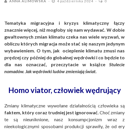
ANNA ALIMOWSKA
4 października 2024
0
Tematyka migracyjna i kryzys klimatyczny łączy
znacznie więcej, niż mogłoby się nam wydawać. W dobie
gwałtownych zmian klimatu czeka nas wiele wyzwań, w
obliczu których migracja może stać się naszym jedynym
wybawieniem. O tym, jak ocieplenie klimatu zmusi nas
prędzej czy później do globalnej wędrówki i co będzie to
dla nas oznaczać, przeczytacie w książce
Stulecie
nomadów. Jak wędrówki ludów zmieniają świat.
Homo viator, człowiek wędrujący
Zmiany klimatyczne wywołane działalnością człowieka są
faktem, który coraz trudniej jest ignorować.
Choć zmiany
te są nieuniknione, nasz konsumpcjonizm wraz z
nieekologicznymi sposobami produkcji sprawiły, że od ery