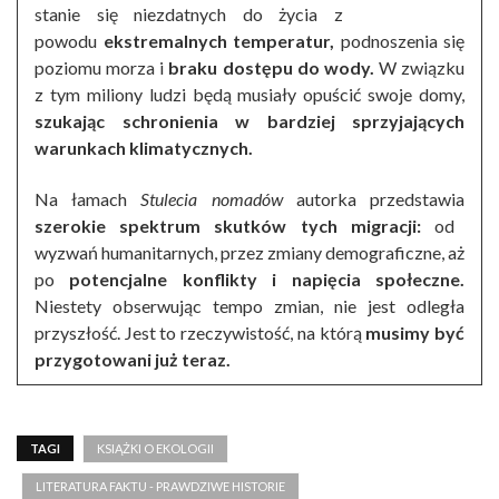
stanie się niezdatnych do życia z
powodu
ekstremalnych temperatur,
podnoszenia się
poziomu morza i
braku dostępu do wody.
W związku
z tym miliony ludzi będą musiały opuścić swoje domy,
szukając schronienia w bardziej sprzyjających
warunkach klimatycznych.
Na łamach
Stulecia nomadów
autorka przedstawia
szerokie spektrum skutków tych migracji:
od
wyzwań humanitarnych, przez zmiany demograficzne, aż
po
potencjalne konflikty i napięcia społeczne.
Niestety obserwując tempo zmian,
nie jest odległa
przyszłość. Jest to rzeczywistość, na którą
musimy być
przygotowani już teraz.
TAGI
KSIĄŻKI O EKOLOGII
LITERATURA FAKTU - PRAWDZIWE HISTORIE