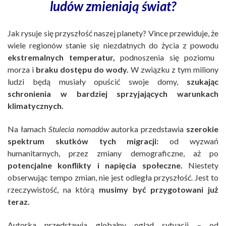
ludów zmieniają świat?
Jak rysuje się przyszłość naszej planety? Vince przewiduje, że
wiele regionów stanie się niezdatnych do życia z powodu
ekstremalnych temperatur,
podnoszenia się poziomu
morza i
braku dostępu do wody.
W związku z tym miliony
ludzi będą musiały opuścić swoje domy,
szukając
schronienia w bardziej sprzyjających warunkach
klimatycznych.
Na łamach
Stulecia nomadów
autorka przedstawia
szerokie
spektrum skutków tych migracji:
od wyzwań
humanitarnych, przez zmiany demograficzne, aż po
potencjalne konflikty i napięcia społeczne.
Niestety
obserwując tempo zmian,
nie jest odległa przyszłość. Jest to
rzeczywistość, na którą
musimy być przygotowani już
teraz.
Autorka przedstawia globalny ogląd sytuacji – od