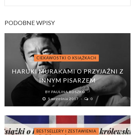
PODOBNE WPISY
CIEKAWOSTKI O KSIĄŻKACH
HARUKI MURAKAMI O PRZYJAŹNI Z
INNYM PISARZEM
BY
PAULINA ROSZKO
5 września 2017
0
BESTSELLERY I ZESTAWIENIA