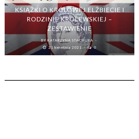
KSIĄŻKI O KRÓLOWEJ ELŻBIECIE I
RODZINIE KRÓLEWSKIEJ –
ZESTAWIENIE
BY
KATARZYNA STACHURA
21 kwietnia 2021
0