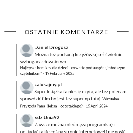
OSTATNIE KOMENTARZE
Daniel Drogosz
Można też podsuną
krzyżówkę
też świetnie
wzbogaca słownictwo
Najlepsze komiksy dla dzieci – co warto podsunąć najmłodszym
czytelnikom?
·
19 February 2025
zalukajmy.pl
Super książka fajnie się czyta, ale też polecam
sprawdzić film bo jest też super np tutaj:
Wirtualna
Przygoda Pana Kleksa – co to takiego?
·
15 April 2024
xdziUnia92
Zawsze można mieć męża programistę i
posiadać takie coś na stronie internetowej i nie nosić