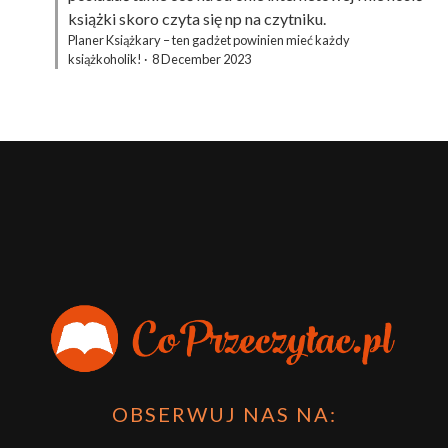
książki skoro czyta się np na czytniku.
Planer Książkary – ten gadżet powinien mieć każdy
książkoholik!
·
8 December 2023
OBSERWUJ NAS NA: