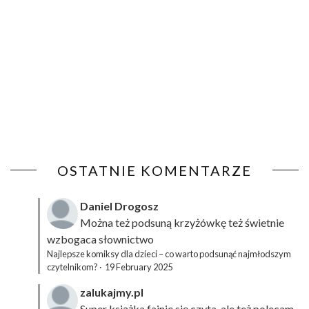
OSTATNIE KOMENTARZE
Daniel Drogosz
Można też podsuną
krzyżówkę
też świetnie
wzbogaca słownictwo
Najlepsze komiksy dla dzieci – co warto podsunąć najmłodszym
czytelnikom?
·
19 February 2025
zalukajmy.pl
Super książka fajnie się czyta, ale też polecam