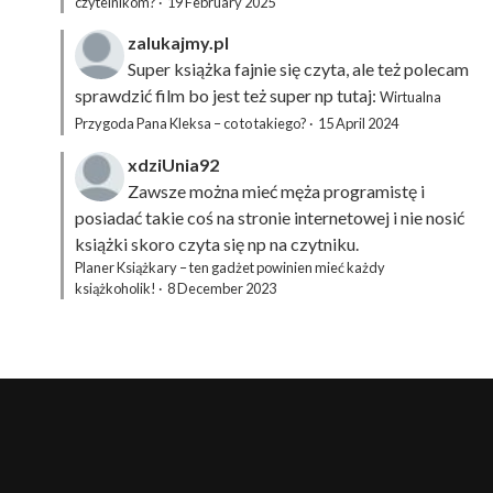
czytelnikom?
·
19 February 2025
zalukajmy.pl
Super książka fajnie się czyta, ale też polecam
sprawdzić film bo jest też super np tutaj:
Wirtualna
Przygoda Pana Kleksa – co to takiego?
·
15 April 2024
xdziUnia92
Zawsze można mieć męża programistę i
posiadać takie coś na stronie internetowej i nie nosić
książki skoro czyta się np na czytniku.
Planer Książkary – ten gadżet powinien mieć każdy
książkoholik!
·
8 December 2023