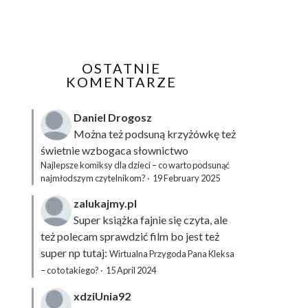
OSTATNIE
KOMENTARZE
Daniel Drogosz
Można też podsuną
krzyżówkę
też
świetnie wzbogaca słownictwo
Najlepsze komiksy dla dzieci – co warto podsunąć
najmłodszym czytelnikom?
·
19 February 2025
zalukajmy.pl
Super książka fajnie się czyta, ale
też polecam sprawdzić film bo jest też
super np tutaj:
Wirtualna Przygoda Pana Kleksa
– co to takiego?
·
15 April 2024
xdziUnia92