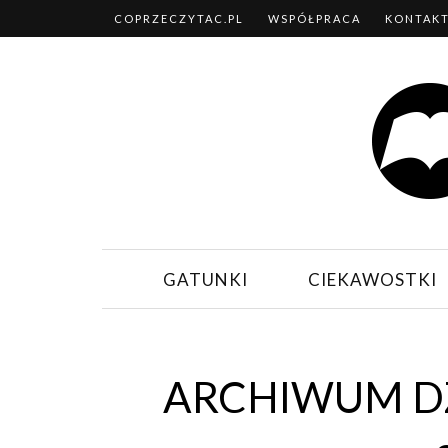
COPRZECZYTAC.PL
WSPÓŁPRACA
KONTAK
GATUNKI
CIEKAWOSTKI
ARCHIWUM DZ