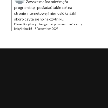
Zawsze można mieć męża
programistę i posiadać takie coś na
stronie internetowej i nie nosić książki
skoro czyta się np na czytniku.
Planer Książkary – ten gadżet powinien mieć każdy
książkoholik!
·
8 December 2023