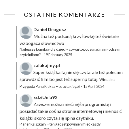
OSTATNIE KOMENTARZE
Daniel Drogosz
Można też podsuną
krzyżówkę
też świetnie
wzbogaca słownictwo
Najlepsze komiksy dla dzieci – co warto podsunąć najmłodszym
czytelnikom?
·
19 February 2025
zalukajmy.pl
Super książka fajnie się czyta, ale też polecam
sprawdzić film bo jest też super np tutaj:
Wirtualna
Przygoda Pana Kleksa – co to takiego?
·
15 April 2024
xdziUnia92
Zawsze można mieć męża programistę i
posiadać takie coś na stronie internetowej i nie nosić
książki skoro czyta się np na czytniku.
Planer Książkary – ten gadżet powinien mieć każdy